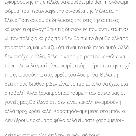
εγκυμοσύνης της επέλεξε να φορέσει μία denim ολόσωμη
φόρμα που περιέγραφε την σιλουέτα της.Μάλιστα, η
Έλενα Τσαγκρινού σε δηλώσεις της στις τηλεοπτικές
κάμερες εξομολογήθηκε τις δυσκολίες που αντιμετώπισε:
«Ήταν πολύς ο καιρός που δεν θα πω το έκρυβα αλλά το
προστάτευα, και νομίζω ότι είναι το καλύτερο αυτό. Αλλά
δεν αντέχαμε άλλο, θέλαμε να το μοιραστούμε.Θέλω να
πάνε όλα καλά γιατί είναι νωρίς ακόμα, είμαστε στην αρχή
της εγκυμοσύνης, στις αρχές του 4ου μήνα. Θέλω τη
θετική σας διάθεση. Δεν είναι το πιο εύκολο να έχεις μια
αποβολή. Αλλά ξαναπροσπαθήσαμε. Ήταν δίπλα μας οι
γονείς μας.Θα έλεγα ότι δεν είναι εύκολη εγκυμοσύνη
αλλά προχωράει καλά. Χοροπηδάγαμε μέσα στο μπάνιο.
Δεν ξέρουμε ακόμα το φύλο αλλά είμαστε χαρούμενοι».
Δείτε φωτογραφίες από την εμφάνισή τους: