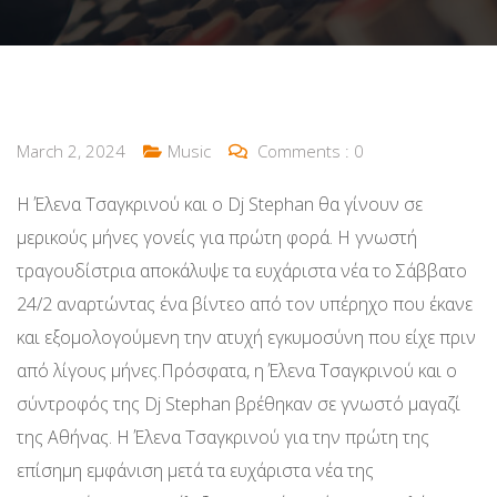
March 2, 2024
Music
Comments :
0
Η Έλενα Τσαγκρινού και ο Dj Stephan θα γίνουν σε
μερικούς μήνες γονείς για πρώτη φορά. Η γνωστή
τραγουδίστρια αποκάλυψε τα ευχάριστα νέα το Σάββατο
24/2 αναρτώντας ένα βίντεο από τον υπέρηχο που έκανε
και εξομολογούμενη την ατυχή εγκυμοσύνη που είχε πριν
από λίγους μήνες.Πρόσφατα, η Έλενα Τσαγκρινού και ο
σύντροφός της Dj Stephan βρέθηκαν σε γνωστό μαγαζί
της Αθήνας. Η Έλενα Τσαγκρινού για την πρώτη της
επίσημη εμφάνιση μετά τα ευχάριστα νέα της