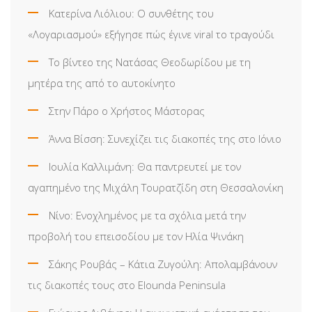
Κατερίνα Λιόλιου: Ο συνθέτης του
«Λογαριασμού» εξήγησε πώς έγινε viral το τραγούδι
Το βίντεο της Νατάσας Θεοδωρίδου με τη
μητέρα της από το αυτοκίνητο
Στην Πάρο ο Χρήστος Μάστορας
Άννα Βίσση: Συνεχίζει τις διακοπές της στο Ιόνιο
Ιουλία Καλλιμάνη: Θα παντρευτεί με τον
αγαπημένο της Μιχάλη Τουρατζίδη στη Θεσσαλονίκη
Νίνο: Ενοχλημένος με τα σχόλια μετά την
προβολή του επεισοδίου με τον Ηλία Ψινάκη
Σάκης Ρουβάς – Κάτια Ζυγούλη: Απολαμβάνουν
τις διακοπές τους στο Elounda Peninsula