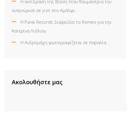
Η αντίδραση της Βίσση όταν θαυμάστρια την
αναγνώρισε σε γιοτ στο Αμάλφι
Η Panik Records διαψεύδει το Romeo για την
Κατερίνα Λιόλιου
Η Ανδρομάχη φωτογραφίζεται σε παραλία
Ακολουθήστε μας