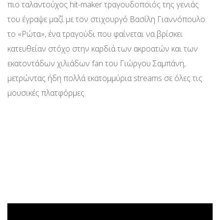
πιο ταλαντούχος hit-maker τραγουδοποιός της γενιάς
του έγραψε μαζί με τον στιχουργό Βασίλη Γιαννόπουλο
το «Ρώτα», ένα τραγούδι που φαίνεται να βρίσκει
κατευθείαν στόχο στην καρδιά των ακροατών και των
εκατοντάδων χιλιάδων fan του Γιώργου Σαμπάνη,
μετρώντας ήδη πολλά εκατομμύρια streams σε όλες τις
μουσικές πλατφόρμες.