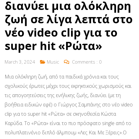
διανύει μια ολόκληρη
ζωή σε λίγα λεπτά στο
νέο video clip για το
super hit «Ρώτα»
March 3, 2024
Music
Comments :
0
Μια ολόκληρη ζωή, από τα παιδικά χρόνια και τους
σχολικούς έρωτες μέχρι τους εκρηκτικούς χωρισμούς και
τις απογοητεύσεις της ενήλικης ζωής, διανύει (με τη
βοήθεια ειδικών εφέ) ο Γιώργος Σαμπάνης στο νέο video
clip για το super hit «Ρώτα» σε σκηνοθεσία Κώστα
Καρύδα. Το «Ρώτα» είναι το πιο πρόσφατο single από το
πολυπλατινένιο διπλό άλμπουμ «Λες Και Με Ξέρεις».Ο