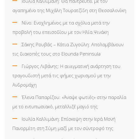
Ιουλία Καλλιμάνη: Θα παντρευτεί με τον
αγαπημένο της Μιχάλη Τουρατζίδη στη Θεσσαλονίκη
Νίνο: Ενοχλημένος με τα σχόλια μετά την
προβολή του επεισοδίου με τον Ηλία Ψινάκη
Σάκης Ρουβάς – Κάτια Ζυγούλη: Απολαμβάνουν
τις διακοπές τους στο Elounda Peninsula
Γιώργος Λιβάνης: Η αινιγματική ανάρτηση του
τραγουδιστή μετά τις φήμες χωρισμού με την
Ανδρομάχη
Έλενα Παπαρίζου: «Άναψε φωτιές» στην παραλία
με το εντυπωσιακό, μεταλλιζέ μαγιό της
Ιουλία Καλλιμάνη: Επίσκεψη στην Ιερά Μονή
Πανορμίτη στη Σύμη μαζί με τον σύντροφό της