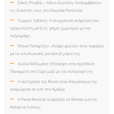
Σάκης Ρουβάς – Κάτια Ζυγούλη: Απολαμβάνουν
τις διακοπές τους στο Elounda Peninsula
Γιώργος Λιβάνης: Η αινιγματική ανάρτηση του
τραγουδιστή μετά τις φήμες χωρισμού με την
Ανδρομάχη
Έλενα Παπαρίζου: «Άναψε φωτιές» στην παραλία
με το εντυπωσιακό, μεταλλιζέ μαγιό της
Ιουλία Καλλιμάνη: Επίσκεψη στην Ιερά Μονή
Πανορμίτη στη Σύμη μαζί με τον σύντροφό της
Η αντίδραση της Βίσση όταν θαυμάστρια την
αναγνώρισε σε γιοτ στο Αμάλφι
Η Panik Records διαψεύδει το Romeo για την
Κατερίνα Λιόλιου