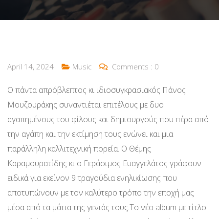
April 14, 2024
Music
Comments :
0
Ο πάντα απρόβλεπτος κι ιδιοσυγκρασιακός Πάνος
Μουζουράκης συναντιέται επιτέλους με δυο
αγαπημένους του φίλους και δημιουργούς που πέρα από
την αγάπη και την εκτίμηση τους ενώνει και μια
παράλληλη καλλιτεχνική πορεία. Ο Θέμης
Καραμουρατίδης κι ο Γεράσιμος Ευαγγελάτος γράφουν
ειδικά για εκείνον 9 τραγούδια ενηλικίωσης που
αποτυπώνουν με τον καλύτερο τρόπο την εποχή μας
μέσα από τα μάτια της γενιάς τους.Το νέο album με τίτλο