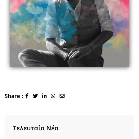
Share :
LinkedIn
Whatsapp
Share
via
Email
Τελευταία Νέα