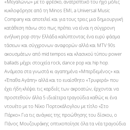
«Μεγαλώνω» με το φρέσκο, ανατρεπτικό του ήχο μόλις
κυκλοφόρησε από τη Minos EMI, a Universal Music
Company και αποτελεί και για τους τρεις μια δημιουργική
κατάθεση πάνω στο πως πρέπει να είναι η σύγχρονη
ενήλικη pop στην Ελλάδα καλύπτοντας ένα ευρύ φάσμα
τάσεων και σύγχρονων αναφορών αλλά και MTV 90s
ακουσμάτων από mid tempos και κλασικού τύπου power
ballads μέχρι στοιχεία rock, dance pop και hip hop.
Ανάμεσα στα γνωστά κι αγαπημένα «Μπερδεμένος» και
«Έπαθα Αγάπη» αλλά και το ευαίσθητο «Τρυφερά» που
έχει ήδη κλέψει τις καρδιές των ακροατών, έρχονται να
προστεθούν άλλα 5 ιδιαίτερα τραγούδια καθώς κι ένα
ντουέτο με το Νίκο Πορτοκάλογλου με τίτλο «Στο
Πάρκο».Για τις ανάγκες της προώθησης του δίσκου, ο
Πάνος Μουζουράκης οπτικοποίησε όλα τα νέα τραγούδια