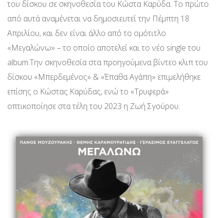
του δίσκου σε σκηνοθεσία του Κώστα Καρύδα. Το πρώτο
από αυτά αναμένεται να δημοσιευτεί την Πέμπτη 18
Απριλίου, και δεν είναι άλλο από το ομότιτλο
«Μεγαλώνω» – το οποίο αποτελεί και το νέο single του
album.Την σκηνοθεσία στα προηγούμενα βίντεο κλιπ του
δίσκου «Μπερδεμένος» & «Έπαθα Αγάπη» επιμελήθηκε
επίσης ο Κώστας Καρύδας, ενώ το «Τρυφερά»
οπτικοποίησε στα τέλη του 2023 η Ζωή Σγούρου.