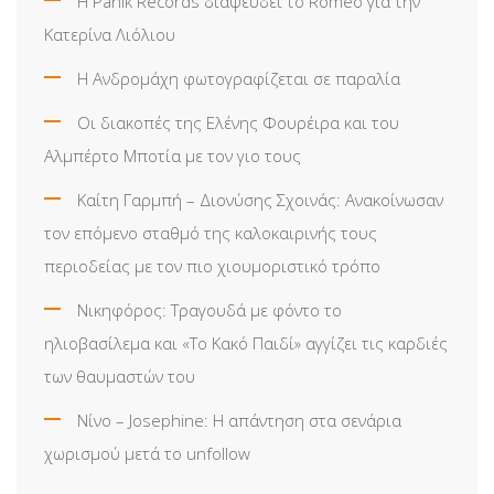
Η Panik Records διαψεύδει το Romeo για την
Κατερίνα Λιόλιου
Η Ανδρομάχη φωτογραφίζεται σε παραλία
Οι διακοπές της Ελένης Φουρέιρα και του
Αλμπέρτο Μποτία με τον γιο τους
Καίτη Γαρμπή – Διονύσης Σχοινάς: Ανακοίνωσαν
τον επόμενο σταθμό της καλοκαιρινής τους
περιοδείας με τον πιο χιουμοριστικό τρόπο
Νικηφόρος: Τραγουδά με φόντο το
ηλιοβασίλεμα και «Το Κακό Παιδί» αγγίζει τις καρδιές
των θαυμαστών του
Νίνο – Josephine: Η απάντηση στα σενάρια
χωρισμού μετά το unfollow