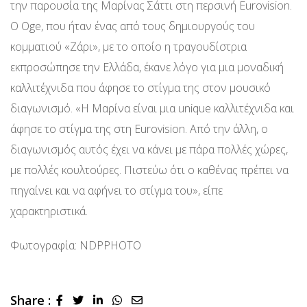
την παρουσία της Μαρίνας Σάττι στη περσινή Eurovision.
Ο Oge, που ήταν ένας από τους δημιουργούς του
κομματιού «Ζάρι», με το οποίο η τραγουδίστρια
εκπροσώπησε την Ελλάδα, έκανε λόγο για μια μοναδική
καλλιτέχνιδα που άφησε το στίγμα της στον μουσικό
διαγωνισμό. «Η Μαρίνα είναι μια unique καλλιτέχνιδα και
άφησε το στίγμα της στη Eurovision. Από την άλλη, ο
διαγωνισμός αυτός έχει να κάνει με πάρα πολλές χώρες,
με πολλές κουλτούρες. Πιστεύω ότι ο καθένας πρέπει να
πηγαίνει και να αφήνει το στίγμα του», είπε
χαρακτηριστικά.
Φωτογραφία: NDPPHOTO
Share :
LinkedIn
Whatsapp
Share