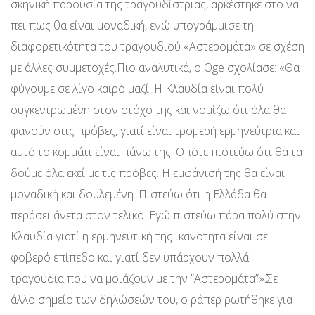
σκηνική παρουσία της τραγουδίστριας, αρκέστηκε στο να
πει πως θα είναι μοναδική, ενώ υπογράμμισε τη
διαφορετικότητα του τραγουδιού «Αστερομάτα» σε σχέση
με άλλες συμμετοχές.Πιο αναλυτικά, ο Oge σχολίασε: «Θα
φύγουμε σε λίγο καιρό μαζί. Η Κλαυδία είναι πολύ
συγκεντρωμένη στον στόχο της και νομίζω ότι όλα θα
φανούν στις πρόβες, γιατί είναι τρομερή ερμηνεύτρια και
αυτό το κομμάτι είναι πάνω της. Οπότε πιστεύω ότι θα τα
δούμε όλα εκεί με τις πρόβες. Η εμφάνισή της θα είναι
μοναδική και δουλεμένη. Πιστεύω ότι η Ελλάδα θα
περάσει άνετα στον τελικό. Εγώ πιστεύω πάρα πολύ στην
Κλαυδία γιατί η ερμηνευτική της ικανότητα είναι σε
φοβερό επίπεδο και γιατί δεν υπάρχουν πολλά
τραγούδια που να μοιάζουν με την ”Αστερομάτα”».Σε
άλλο σημείο των δηλώσεών του, ο ράπερ ρωτήθηκε για