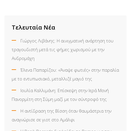
via
Email
Τελευταία Νέα
Γιώργος Λιβάνης: Η αινιγματική ανάρτηση του
τραγουδιστή μετά τις φήμες χωρισμού με την
Ανδρομάχη
Έλενα Παπαρίζου: «Άναψε φωτιές» στην παραλία
με το εντυπωσιακό, μεταλλιζέ μαγιό της
Ιουλία Καλλιμάνη: Επίσκεψη στην Ιερά Μονή
Πανορμίτη στη Σύμη μαζί με τον σύντροφό της
Η αντίδραση της Βίσση όταν θαυμάστρια την
αναγνώρισε σε γιοτ στο Αμάλφι