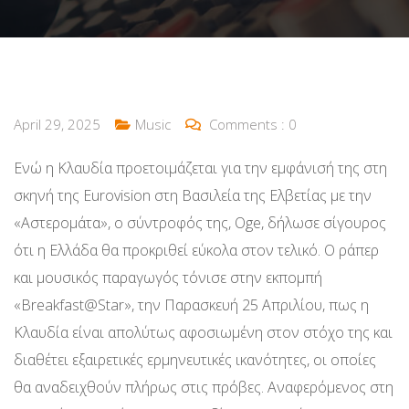
April 29, 2025
Music
Comments :
0
Ενώ η Κλαυδία προετοιμάζεται για την εμφάνισή της στη
σκηνή της Eurovision στη Βασιλεία της Ελβετίας με την
«Αστερομάτα», ο σύντροφός της, Oge, δήλωσε σίγουρος
ότι η Ελλάδα θα προκριθεί εύκολα στον τελικό. Ο ράπερ
και μουσικός παραγωγός τόνισε στην εκπομπή
«Breakfast@Star», την Παρασκευή 25 Απριλίου, πως η
Κλαυδία είναι απολύτως αφοσιωμένη στον στόχο της και
διαθέτει εξαιρετικές ερμηνευτικές ικανότητες, οι οποίες
θα αναδειχθούν πλήρως στις πρόβες. Αναφερόμενος στη