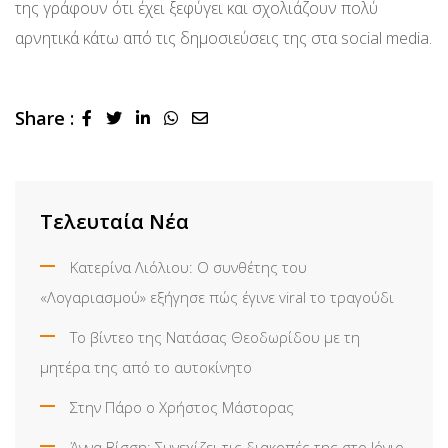
της γράφουν ότι έχει ξεφύγει και σχολιάζουν πολύ
αρνητικά κάτω από τις δημοσιεύσεις της στα social media.
Share :
LinkedIn
Whatsapp
Share
via
Email
Τελευταία Νέα
Κατερίνα Λιόλιου: Ο συνθέτης του
«Λογαριασμού» εξήγησε πώς έγινε viral το τραγούδι
Το βίντεο της Νατάσας Θεοδωρίδου με τη
μητέρα της από το αυτοκίνητο
Στην Πάρο ο Χρήστος Μάστορας
Άννα Βίσση: Συνεχίζει τις διακοπές της στο Ιόνιο