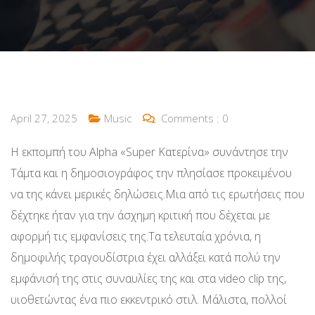
April 27, 2025
Music
Comments :
0
Η εκπομπή του Alpha «Super Κατερίνα» συνάντησε την
Τάμτα και η δημοσιογράφος την πλησίασε προκειμένου
να της κάνει μερικές δηλώσεις.Μια από τις ερωτήσεις που
δέχτηκε ήταν για την άσχημη κριτική που δέχεται με
αφορμή τις εμφανίσεις της.Τα τελευταία χρόνια, η
δημοφιλής τραγουδίστρια έχει αλλάξει κατά πολύ την
εμφάνισή της στις συναυλίες της και στα video clip της,
υιοθετώντας ένα πιο εκκεντρικό στιλ. Μάλιστα, πολλοί