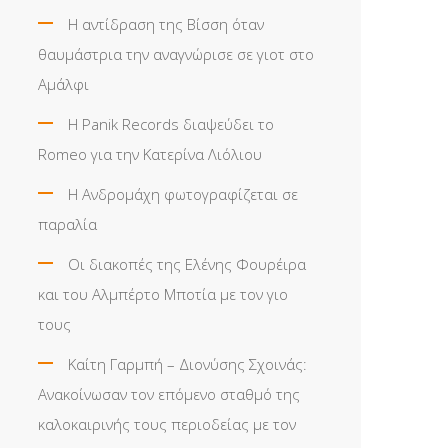
Η αντίδραση της Βίσση όταν
θαυμάστρια την αναγνώρισε σε γιοτ στο
Αμάλφι
Η Panik Records διαψεύδει το
Romeo για την Κατερίνα Λιόλιου
Η Ανδρομάχη φωτογραφίζεται σε
παραλία
Οι διακοπές της Ελένης Φουρέιρα
και του Αλμπέρτο Μποτία με τον γιο
τους
Καίτη Γαρμπή – Διονύσης Σχοινάς:
Ανακοίνωσαν τον επόμενο σταθμό της
καλοκαιρινής τους περιοδείας με τον