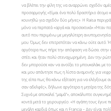
να βλέπει την φίλη της να αναρρώνει σχεδόν αμέσ
προσαρμογής.«Είμαι ένα πολύ δραστήριο άτομο κα
κουνηθώ για σχεδόν δύο μήνες». Η Raisa περιγρά
μόνο να περπατά «αργά και προσεκτικά».«Ήταν πολ
αυτό που περιμένω με μεγαλύτερη ανυπομονησία ε
μου. Όμως δεν επιτρεπόταν να κάνω ούτε αυτό. Ή
αργότερα πως πήρε την απόφαση να δώσει στην φ
σπίτι και ήταν πολύ στεναχωρημένη. Δεν την ρώτη
δεν μπορούσε καν να ανοίξει το μπουκαλάκι με το 
και μου απάντησε πως η λίστα αναμονής για νεφρό
της είπα πως θα κάνω εξέταση για να ελέγξουμε 
σαν αδελφές», δήλωνε αργότερα η μητέρα της δότρ
Συχνά με αποκαλεί “μαμά”», αποκάλυπτε συγκινημ
κοντά μετά το χειρουργείο. «Η αγάπη τους έγινε πι
μεγάλη καρδιά όπως και η Francia – Δεν είναι πο