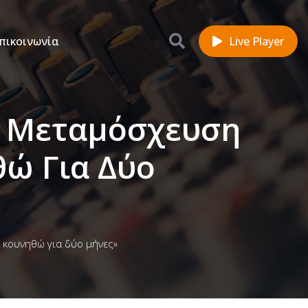
πικοινωνία
Live Player
η Μεταμόσχευση
ώ Για Δύο
 κουνηθώ για δύο μήνες»