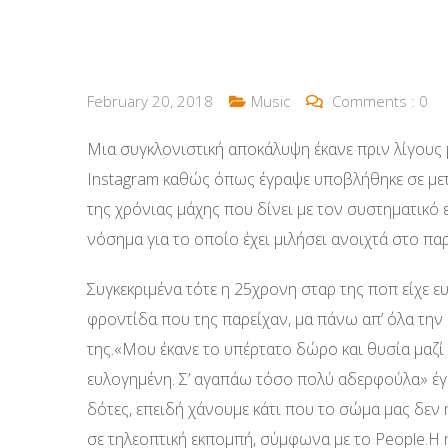
February 20, 2018
Music
Comments :
0
Μια συγκλονιστική αποκάλυψη έκανε πριν λίγους
Instagram καθώς όπως έγραψε υποβλήθηκε σε με
της χρόνιας μάχης που δίνει με τον συστηματικ
νόσημα για το οποίο έχει μιλήσει ανοιχτά στο πα
Συγκεκριμένα τότε η 25χρονη σταρ της ποπ είχε ευ
φροντίδα που της παρείχαν, μα πάνω απ’ όλα την 
της.«Μου έκανε το υπέρτατο δώρο και θυσία μαζί
ευλογημένη. Σ’ αγαπάω τόσο πολύ αδερφούλα» έγρ
δότες, επειδή χάνουμε κάτι που το σώμα μας δεν ή
σε τηλεοπτική εκπομπή, σύμφωνα με το People.Η 