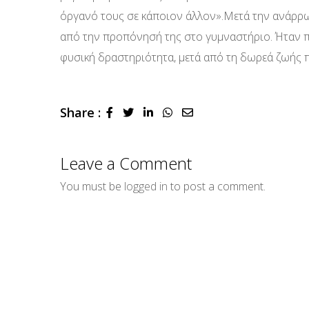
όργανό τους σε κάποιον άλλον».Μετά την ανάρρωσ
από την προπόνησή της στο γυμναστήριο. Ήταν 
φυσική δραστηριότητα, μετά από τη δωρεά ζωής π
Share :
LinkedIn
Whatsapp
Share
via
Email
Leave a Comment
You must be
logged in
to post a comment.