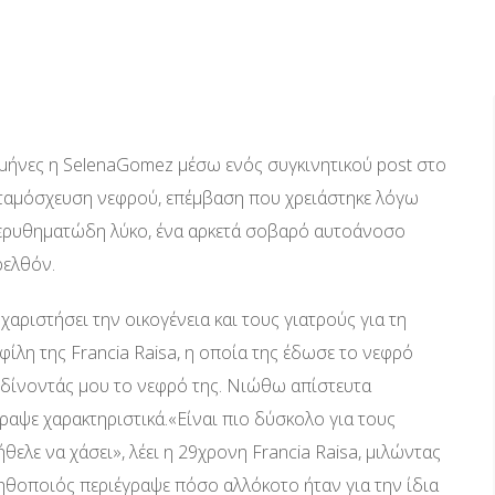
 μήνες η SelenaGomez μέσω ενός συγκινητικού post στο
ταμόσχευση νεφρού, επέμβαση που χρειάστηκε λόγω
ό ερυθηματώδη λύκο, ένα αρκετά σοβαρό αυτοάνοσο
ρελθόν.
χαριστήσει την οικογένεια και τους γιατρούς για τη
φίλη της Francia Raisa, η οποία της έδωσε το νεφρό
 δίνοντάς μου το νεφρό της. Νιώθω απίστευτα
αψε χαρακτηριστικά.«Είναι πιο δύσκολο για τους
θελε να χάσει», λέει η 29χρονη Francia Raisa, μιλώντας
ηθοποιός περιέγραψε πόσο αλλόκοτο ήταν για την ίδια