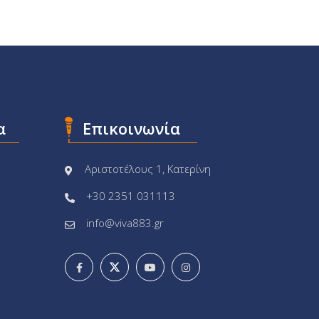
α
Επικοινωνία
Αριστοτέλους 1, Κατερίνη
+30 2351 031113
info@viva883.gr