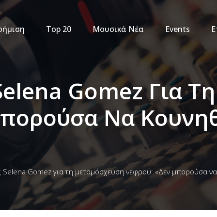
φήμιση
Top 20
Μουσικά Νέα
Events
Ε
Selena Gomez Για Τ
Μπορούσα Να Κουνηθ
ς Selena Gomez για τη μεταμόσχευση νεφρού: «Δεν μπορούσα να