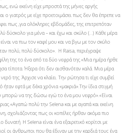
ως, ενώ εκείνη είχε μπροστά της μήνες αργής
ι ο γιατρός με είχε προετοιμάσει πως δεν θα έπρεπε να
φει πως ,για ολόκληρες εβδομάδες, της επιτρεπόταν
ύ δύσκολο για μένα – και έχω και σκύλο (…) Κάθε μέρα
ίναι να πιω τον καφέ μου και να βγω με τον σκύλο
ταν πολύ, πολύ δύσκολο». Η Raisa, περιέγραψε
ίλη της το ένα από τα δύο νεφρά της.«Μια ημέρα ήρθε
σα τίποτα. Ήξερα ότι δεν αισθανόταν καλά. Μια μέρα
νερό της. Άρχισε να κλαίει. Την ρώτησα τι είχε συμβεί
 ήταν εφτά με δέκα χρόνια «μακριά».Την ίδια στιγμή
αν μπορώ να της δώσω εγώ το ένα μου νεφρό».«Είναι
ιας.«Αγαπώ πολύ την Selena και με αγαπά και εκείνη.
ένη, σχολιάζοντας πως οι κοπέλες ήρθαν ακόμα πιο
ο δυνατή. Η Selena είναι ένα εξαιρετικό κορίτσι με
λλοί οι άνθρωποι που θα έδιναν με την καρδιά τους ένα