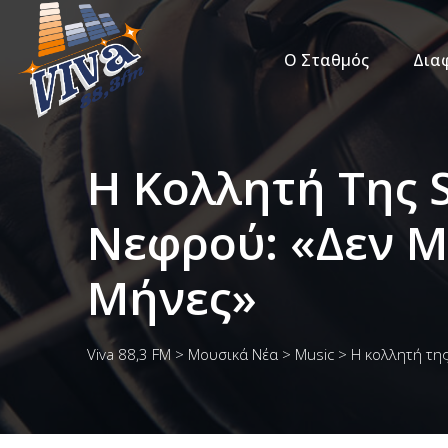
Ο Σταθμός
Δια
Η Κολλητή Της 
Νεφρού: «Δεν 
Μήνες»
Viva 88,3 FM
>
Μουσικά Νέα
>
Music
>
Η κολλητή τη