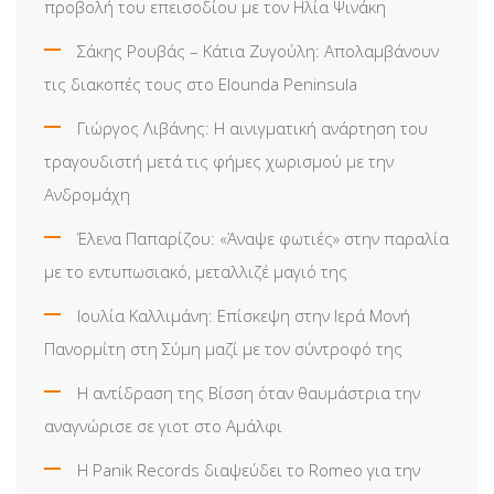
προβολή του επεισοδίου με τον Ηλία Ψινάκη
Σάκης Ρουβάς – Κάτια Ζυγούλη: Απολαμβάνουν
τις διακοπές τους στο Elounda Peninsula
Γιώργος Λιβάνης: Η αινιγματική ανάρτηση του
τραγουδιστή μετά τις φήμες χωρισμού με την
Ανδρομάχη
Έλενα Παπαρίζου: «Άναψε φωτιές» στην παραλία
με το εντυπωσιακό, μεταλλιζέ μαγιό της
Ιουλία Καλλιμάνη: Επίσκεψη στην Ιερά Μονή
Πανορμίτη στη Σύμη μαζί με τον σύντροφό της
Η αντίδραση της Βίσση όταν θαυμάστρια την
αναγνώρισε σε γιοτ στο Αμάλφι
Η Panik Records διαψεύδει το Romeo για την