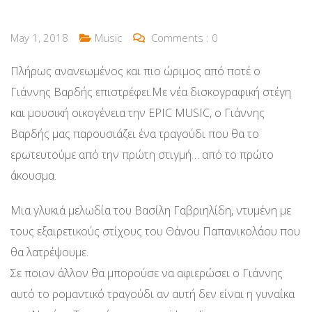
May 1, 2018
Music
Comments :
0
Πλήρως ανανεωμένος και πιο ώριμος από ποτέ ο
Γιάννης Βαρδής επιστρέφει.Με νέα δισκογραφική στέγη
και μουσική οικογένεια την EPIC MUSIC, ο Γιάννης
Βαρδής μας παρουσιάζει ένα τραγούδι που θα το
ερωτευτούμε από την πρώτη στιγμή… από το πρώτο
άκουσμα.
Μια γλυκιά μελωδία του Βασίλη Γαβριηλίδη, ντυμένη με
τους εξαιρετικούς στίχους του Θάνου Παπανικολάου που
θα λατρέψουμε.
Σε ποιον άλλον θα μπορούσε να αφιερώσει ο Γιάννης
αυτό το ρομαντικό τραγούδι αν αυτή δεν είναι η γυναίκα