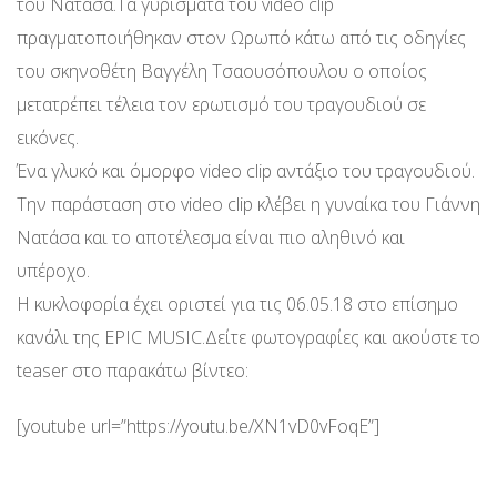
του Νατάσα.Τα γυρίσματα του video clip
πραγματοποιήθηκαν στον Ωρωπό κάτω από τις οδηγίες
του σκηνοθέτη Βαγγέλη Τσαουσόπουλου ο οποίος
μετατρέπει τέλεια τον ερωτισμό του τραγουδιού σε
εικόνες.
Ένα γλυκό και όμορφο video clip αντάξιο του τραγουδιού.
Την παράσταση στο video clip κλέβει η γυναίκα του Γιάννη
Νατάσα και το αποτέλεσμα είναι πιο αληθινό και
υπέροχο.
Η κυκλοφορία έχει οριστεί για τις 06.05.18 στο επίσημο
κανάλι της EPIC MUSIC.Δείτε φωτογραφίες και ακούστε το
teaser στο παρακάτω βίντεο:
[youtube url=”https://youtu.be/XN1vD0vFoqE”]