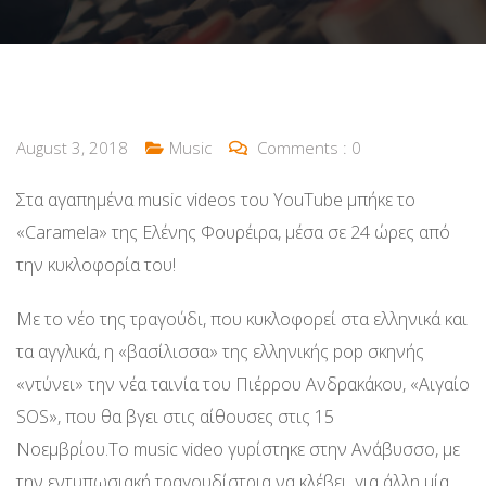
August 3, 2018
Music
Comments :
0
Στα αγαπημένα music videos του YouTube μπήκε το
«Caramela» της Ελένης Φουρέιρα, μέσα σε 24 ώρες από
την κυκλοφορία του!
Με το νέο της τραγούδι, που κυκλοφορεί στα ελληνικά και
τα αγγλικά, η «βασίλισσα» της ελληνικής pop σκηνής
«ντύνει» την νέα ταινία του Πιέρρου Ανδρακάκου, «Αιγαίο
SOS», που θα βγει στις αίθουσες στις 15
Νοεμβρίου.Το music video γυρίστηκε στην Ανάβυσσο, με
την εντυπωσιακή τραγουδίστρια να κλέβει, για άλλη μία