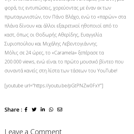
φορά, τις εντυπώσεις, χορεύοντας με έναν εκ των
πρωταγωνιστών, τον Πάνο Βλάχο, ενώ το «παρών» στα
πλάνα δίνουν και άλλοι εξαιρετικοί ηθοποιοί από το
καστ, όπως οι Θοδωρής Αθερίδης, Ευαγγελία
Συριοπούλου και Μιχάλης Λεβεντογιάννης.
Μόλις σε 24 ώρες, το «Caramela» ξεπέρασε τα
200.000 views, ενώ είναι το πρώτο μουσικό βίντεο που
συναντά κανείς στη λίστα των τάσεων του YouTube!
[youtube url=”https://youtu.be/pGtPNZw0FxY”]
Share :
LinkedIn
Whatsapp
Share
via
Email
Leave a Comment