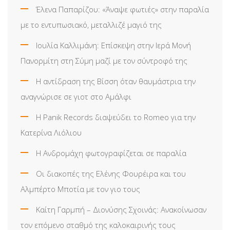
Έλενα Παπαρίζου: «Άναψε φωτιές» στην παραλία
με το εντυπωσιακό, μεταλλιζέ μαγιό της
Ιουλία Καλλιμάνη: Επίσκεψη στην Ιερά Μονή
Πανορμίτη στη Σύμη μαζί με τον σύντροφό της
Η αντίδραση της Βίσση όταν θαυμάστρια την
αναγνώρισε σε γιοτ στο Αμάλφι
Η Panik Records διαψεύδει το Romeo για την
Κατερίνα Λιόλιου
Η Ανδρομάχη φωτογραφίζεται σε παραλία
Οι διακοπές της Ελένης Φουρέιρα και του
Αλμπέρτο Μποτία με τον γιο τους
Καίτη Γαρμπή – Διονύσης Σχοινάς: Ανακοίνωσαν
τον επόμενο σταθμό της καλοκαιρινής τους