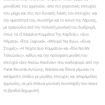
μοναδικές του ερμηνείες -από πιο χορευτικές επιτυχίες
του, μέχρι και στις πιο δυνατές λαϊκές του επιτυχίες- και
την αμεσότητά του, συνεπήρε και το κοινό της Λάρισας,
με τραγούδια από την πολυετή μουσική του διαδρομή,
όπως τα «Σπασμένα Κομμάτια Της Καρδιάς», «Δυο
Ψέματα», «Έτσι Ξαφνικά», «Μπορεί Να Βγω», «Είναι
Στιγμές», «Η Νύχτα Δυο Κομμάτια» και «Έλα Να Με
Τελειώσεις», καθώς και την πρόσφατη μεγάλη του
επιτυχία «Δεν Ακούω Κανέναν» που κυκλοφορεί από την
Panik Records.Αντώνης, Νατάσα και Έλενα γέμισαν το
κατάμεστο στάδιο με μεγάλες επιτυχίες και απαράμιλλες
ερμηνείες, σε μία σπάνια μουσική συνύπαρξη που έκανε
τη βραδιά ξεχωριστή.