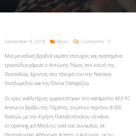
September 8, 2018
Music
Comments :
0
Μια μοναδική βραδιά γεμάτη επιτυχίες και αγαπημένα
τραγούδια χάρισε ο Αντώνης Ρέμος στο κοινό της
Θεσσαλίας, έχοντας στο πλευρό του την Νατάσα
Θεοδωρίδου και την Έλενα Παπαρίζου.
Οι τρεις καλλιτέχνες εμφανίστηκαν στο κατάμεστο ΑΕΛ FC
Arena το βράδυ της Πέμπτης, ενώπιον περίπου 8.000
θεατών, με την Ειρήνη Παπαδοπούλου να κάνει
το opening act.Μετά τις sold out συναυλίες σε
Θεσσαλονίκη, Αθήνα και Κύπρο, ο Αντώνης, με τις