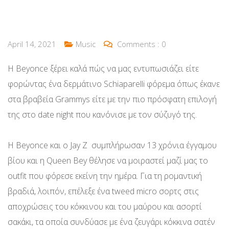
April 14, 2021
Music
Comments :
0
H Beyonce ξέρει καλά πώς να μας εντυπωσιάζει είτε
φορώντας ένα δερμάτινο Schiaparelli φόρεμα όπως έκανε
στα βραβεία Grammys είτε με την πιο πρόσφατη επιλογή
της στο date night που κανόνισε με τον σύζυγό της.
Η Beyonce και ο Jay Z συμπλήρωσαν 13 χρόνια έγγαμου
βίου και η Queen Bey θέλησε να μοιραστεί μαζί μας το
outfit που φόρεσε εκείνη την ημέρα. Για τη ρομαντική
βραδιά, λοιπόν, επέλεξε ένα tweed micro σορτς στις
αποχρώσεις του κόκκινου και του μαύρου και ασορτί
σακάκι, τα οποία συνδύασε με ένα ζευγάρι κόκκινα σατέν