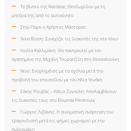
Το βίντεο της Νατάσας Θεοδωρίδου με τη
μητέρα της από το αυτοκίνητο
Στην Πάρο ο Χρήστος Μάστορας
Άννα Βίσση: Συνεχίζει τις διακοπές της στο Ιόνιο
Ιουλία Καλλιμάνη: Θα παντρευτεί με τον
αγαπημένο της Μιχάλη Τουρατζίδη στη Θεσσαλονίκη
Νίνο: Ενοχλημένος με τα σχόλια μετά την
προβολή του επεισοδίου με τον Ηλία Ψινάκη
Σάκης Ρουβάς – Κάτια Ζυγούλη: Απολαμβάνουν
τις διακοπές τους στο Elounda Peninsula
Γιώργος Λιβάνης: Η αινιγματική ανάρτηση του
τραγουδιστή μετά τις φήμες χωρισμού με την
Ανδρομάχη