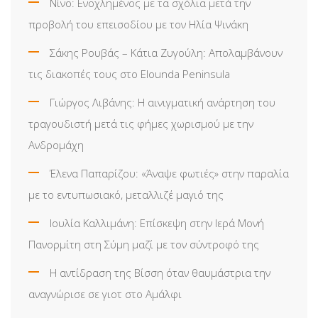
Νίνο: Ενοχλημένος με τα σχόλια μετά την
προβολή του επεισοδίου με τον Ηλία Ψινάκη
Σάκης Ρουβάς – Κάτια Ζυγούλη: Απολαμβάνουν
τις διακοπές τους στο Elounda Peninsula
Γιώργος Λιβάνης: Η αινιγματική ανάρτηση του
τραγουδιστή μετά τις φήμες χωρισμού με την
Ανδρομάχη
Έλενα Παπαρίζου: «Άναψε φωτιές» στην παραλία
με το εντυπωσιακό, μεταλλιζέ μαγιό της
Ιουλία Καλλιμάνη: Επίσκεψη στην Ιερά Μονή
Πανορμίτη στη Σύμη μαζί με τον σύντροφό της
Η αντίδραση της Βίσση όταν θαυμάστρια την
αναγνώρισε σε γιοτ στο Αμάλφι