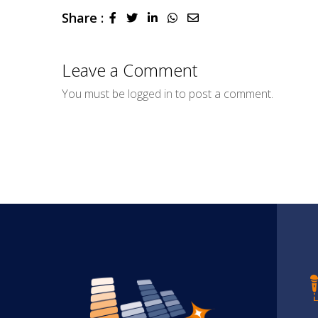
Share :
LinkedIn
Whatsapp
Share
via
Email
Leave a Comment
You must be
logged in
to post a comment.