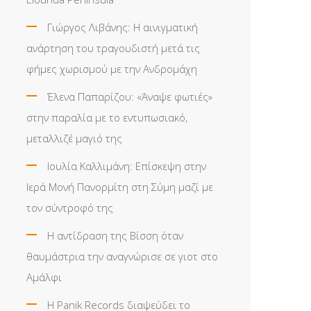
Γιώργος Λιβάνης: Η αινιγματική
ανάρτηση του τραγουδιστή μετά τις
φήμες χωρισμού με την Ανδρομάχη
Έλενα Παπαρίζου: «Άναψε φωτιές»
στην παραλία με το εντυπωσιακό,
μεταλλιζέ μαγιό της
Ιουλία Καλλιμάνη: Επίσκεψη στην
Ιερά Μονή Πανορμίτη στη Σύμη μαζί με
τον σύντροφό της
Η αντίδραση της Βίσση όταν
θαυμάστρια την αναγνώρισε σε γιοτ στο
Αμάλφι
Η Panik Records διαψεύδει το