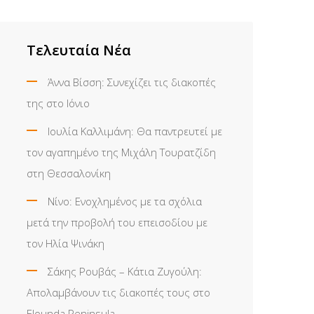
Τελευταία Νέα
Άννα Βίσση: Συνεχίζει τις διακοπές
της στο Ιόνιο
Ιουλία Καλλιμάνη: Θα παντρευτεί με
τον αγαπημένο της Μιχάλη Τουρατζίδη
στη Θεσσαλονίκη
Νίνο: Ενοχλημένος με τα σχόλια
μετά την προβολή του επεισοδίου με
τον Ηλία Ψινάκη
Σάκης Ρουβάς – Κάτια Ζυγούλη:
Απολαμβάνουν τις διακοπές τους στο
Elounda Peninsula