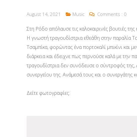
August 14, 2021
Music
Comments :
0
Στη Ρόδο απόλαυσε τις καλοκαιρινές βουτιές της
Η γνωστή τραγουδίστρια εθεάθη στην παραλία Τσ
Τσαμπίκα, φορώντας ένα πορτοκαλί μπικίνι και με
διάρκεια και έδειχνε πως περνούσε καλά με την π
τραγουδίστρια δεν συνόδευσε ο σύντροφός της,
συνεργείου της. Ανάμεσά τους και ο συνεργάτης κα
Δείτε φωτογραφίες: