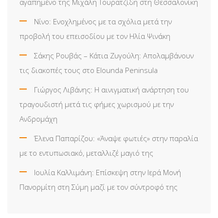
αγαπημένο της Μιχάλη Τουρατζίδη στη Θεσσαλονίκη
Νίνο: Ενοχλημένος με τα σχόλια μετά την
προβολή του επεισοδίου με τον Ηλία Ψινάκη
Σάκης Ρουβάς – Κάτια Ζυγούλη: Απολαμβάνουν
τις διακοπές τους στο Elounda Peninsula
Γιώργος Λιβάνης: Η αινιγματική ανάρτηση του
τραγουδιστή μετά τις φήμες χωρισμού με την
Ανδρομάχη
Έλενα Παπαρίζου: «Άναψε φωτιές» στην παραλία
με το εντυπωσιακό, μεταλλιζέ μαγιό της
Ιουλία Καλλιμάνη: Επίσκεψη στην Ιερά Μονή
Πανορμίτη στη Σύμη μαζί με τον σύντροφό της