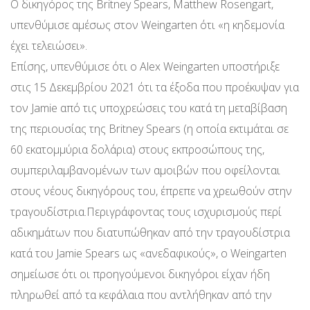
Ο δικηγόρος της Britney Spears, Matthew Rosengart,
υπενθύμισε αμέσως στον Weingarten ότι «η κηδεμονία
έχει τελειώσει».
Επίσης, υπενθύμισε ότι ο Alex Weingarten υποστήριξε
στις 15 Δεκεμβρίου 2021 ότι τα έξοδα που προέκυψαν για
τον Jamie από τις υποχρεώσεις του κατά τη μεταβίβαση
της περιουσίας της Britney Spears (η οποία εκτιμάται σε
60 εκατομμύρια δολάρια) στους εκπροσώπους της,
συμπεριλαμβανομένων των αμοιβών που οφείλονται
στους νέους δικηγόρους του, έπρεπε να χρεωθούν στην
τραγουδίστρια.Περιγράφοντας τους ισχυρισμούς περί
αδικημάτων που διατυπώθηκαν από την τραγουδίστρια
κατά του Jamie Spears ως «ανεδαφικούς», ο Weingarten
σημείωσε ότι οι προηγούμενοι δικηγόροι είχαν ήδη
πληρωθεί από τα κεφάλαια που αντλήθηκαν από την