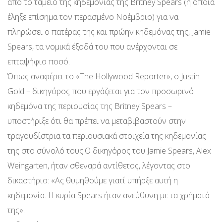
από το ταμείο της κηδεμονίας της Britney Spears (η οποία
έληξε επίσημα τον περασμένο Νοέμβριο) για να
πληρώσει ο πατέρας της και πρώην κηδεμόνας της, Jamie
Spears, τα νομικά έξοδά του που ανέρχονται σε
επταψήφιο ποσό.
Όπως αναφέρει το «The Hollywood Reporter», ο Justin
Gold – δικηγόρος που εργάζεται για τον προσωρινό
κηδεμόνα της περιουσίας της Britney Spears –
υποστήριξε ότι θα πρέπει να μεταβιβαστούν στην
τραγουδίστρια τα περιουσιακά στοιχεία της κηδεμονίας
της στο σύνολό τους.Ο δικηγόρος του Jamie Spears, Alex
Weingarten, ήταν σθεναρά αντίθετος, λέγοντας στο
δικαστήριο: «Ας θυμηθούμε γιατί υπήρξε αυτή η
κηδεμονία. Η κυρία Spears ήταν ανεύθυνη με τα χρήματά
της».