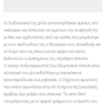
Οι διαδικτυακοί της φίλοι ανταποκρίθηκαν αμέσως στο
«κάλεσμα» και έσπευσαν να γεμίσουν την ανάρτησή της
με likes και σχόλια.Εκτός από την αγάπη που μοιράστηκε
με τους ακόλουθους της η Φουρέιρα τους αποκάλυψε και
το δώρο που της έκανε για την ημέρα του Αγίου
Βαλεντίνου ο αγαπημένος της, Αλμπέρτο Μποτία.
Ο πρώην ποδοσφαιριστής του Ολυμπιακού έστειλε στην
σύντροφό του μία ανθοδέσμη με κατακόκκινα
τριαντάφυλλα και ένα ραβασάκι. Ο 33χρονος αμυντικός
που πλέον αγωνίζεται στην Αλ Ουάχντα της Σαουδικής
Αραβίας είχε γράψει στα ισπανικά: “Te amo Eleni”
υπογράφοντας με το αρχικό γράμμα του ονόματός του.