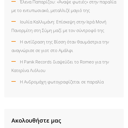
Έλενα Παπαρίζου: «Άναψε φωτιές» στην παραλία
με το εντυπωσιακό, μεταλλιζέ μαγιό της
Ιουλία Καλλιμάνη: Επίσκεψη στην Ιερά Μονή
Πανορμίτη στη Σύμη μαζί με τον σύντροφό της
Η αντίδραση της Βίσση όταν θαυμάστρια την
αναγνώρισε σε γιοτ στο Αμάλφι
Η Panik Records διαψεύδει το Romeo για την
Κατερίνα Λιόλιου
Η Ανδρομάχη φωτογραφίζεται σε παραλία
Ακολουθήστε μας