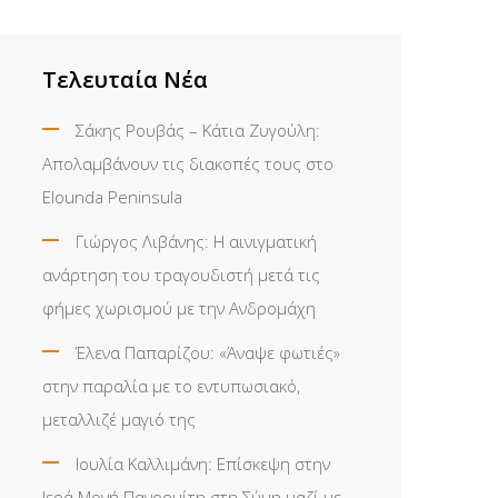
Τελευταία Νέα
Σάκης Ρουβάς – Κάτια Ζυγούλη:
Απολαμβάνουν τις διακοπές τους στο
Elounda Peninsula
Γιώργος Λιβάνης: Η αινιγματική
ανάρτηση του τραγουδιστή μετά τις
φήμες χωρισμού με την Ανδρομάχη
Έλενα Παπαρίζου: «Άναψε φωτιές»
στην παραλία με το εντυπωσιακό,
μεταλλιζέ μαγιό της
Ιουλία Καλλιμάνη: Επίσκεψη στην
Ιερά Μονή Πανορμίτη στη Σύμη μαζί με