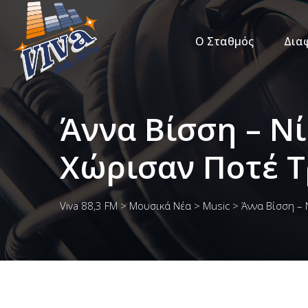
Ο Σταθμός
Δια
Άννα Βίσση – Ν
Χώρισαν Ποτέ Τ
Viva 88,3 FM
>
Μουσικά Νέα
>
Music
>
Άννα Βίσση – 