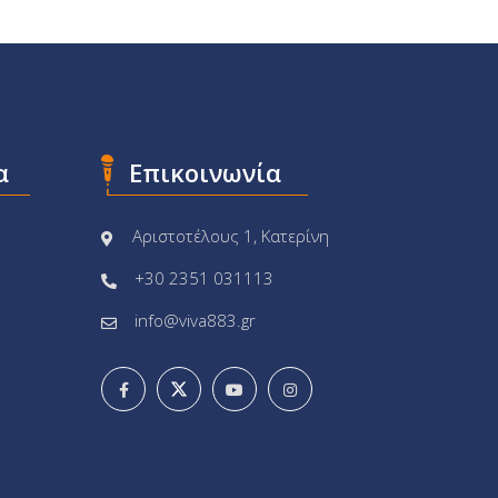
α
Επικοινωνία
Αριστοτέλους 1, Κατερίνη
+30 2351 031113
info@viva883.gr