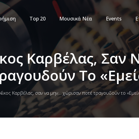
φήμιση
Top 20
Μουσικά Νέα
Events
Ε
ίκος Καρβέλας, Σαν
ραγουδούν Το «Εμεί
Νίκος Καρβέλας, σαν να μην… χώρισαν ποτέ τραγουδούν το «Εμεί