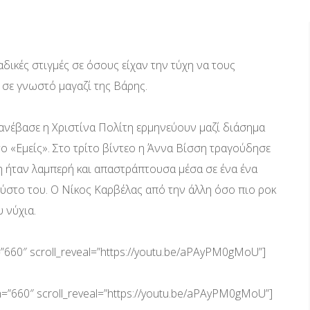
δικές στιγμές σε όσους είχαν την τύχη να τους
 σε γνωστό μαγαζί της Βάρης.
 ανέβασε η Χριστίνα Πολίτη ερμηνεύουν μαζί διάσημα
ο «Εμείς». Στο τρίτο βίντεο η Άννα Βίσση τραγούδησε
ση ήταν λαμπερή και απαστράπτουσα μέσα σε ένα ένα
ύστο του. Ο Νίκος Καρβέλας από την άλλη όσο πιο ροκ
υ νύχια.
h=”660″ scroll_reveal=”https://youtu.be/aPAyPM0gMoU”]
h=”660″ scroll_reveal=”https://youtu.be/aPAyPM0gMoU”]