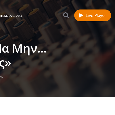
πικοινωνία
Live Player
 Να Μην…
ς»
ς»