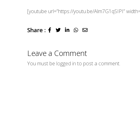
[youtube url=”https://youtu.be/Alm7G1qSIPI” widt
Share :
LinkedIn
Whatsapp
Share
via
Email
Leave a Comment
You must be
logged in
to post a comment.