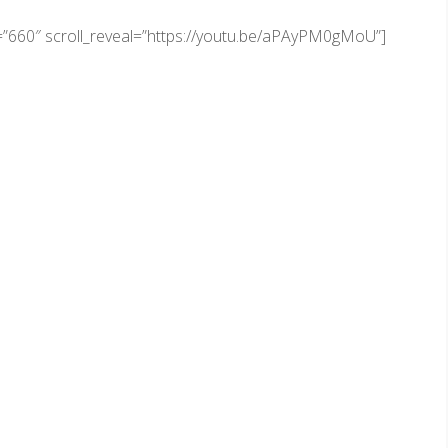
h=”660″ scroll_reveal=”https://youtu.be/aPAyPM0gMoU”]