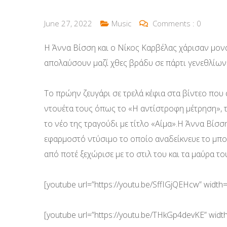
June 27, 2022
Music
Comments :
0
Η Άννα Βίσση και ο Νίκος Καρβέλας χάρισαν μονα
απολαύσουν μαζί χθες βράδυ σε πάρτι γενεθλίων
Το πρώην ζευγάρι σε τρελά κέφια στα βίντεο που
ντουέτα τους όπως το «Η αντίστροφη μέτρηση», τ
το νέο της τραγούδι με τίτλο «Αίμα».Η Άννα Βίσ
εφαρμοστό ντύσιμο το οποίο αναδείκνευε το μπο
από ποτέ ξεχώρισε με το στιλ του και τα μαύρα το
[youtube url=”https://youtu.be/SffIGjQEHcw” widt
[youtube url=”https://youtu.be/THkGp4devKE” widt