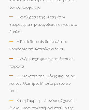
τον σύντροφό της
Η αντίδραση της Βίσση όταν
θαυμάστρια την αναγνώρισε σε γιοτ στο
Αμάλφι
Η Panik Records διαψεύδει το
Romeo για την Κατερίνα Λιόλιου
Η Ανδρομάχη φωτογραφίζεται σε
παραλία
Οι διακοπές της Ελένης Φουρέιρα
και του Αλμπέρτο Μποτία με τον γιο
τους
Καίτη Γαρμπή – Διονύσης Σχοινάς:
Ανακοίνωσαν τον επόμενο σταθμό της