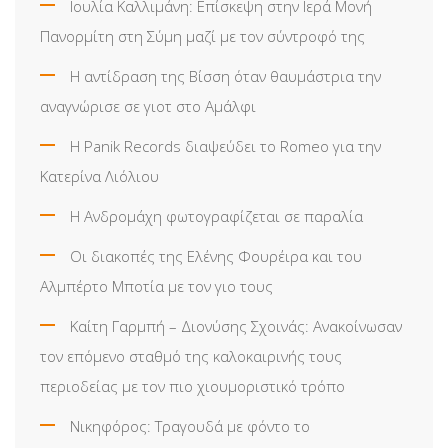
Ιουλία Καλλιμάνη: Επίσκεψη στην Ιερά Μονή
Πανορμίτη στη Σύμη μαζί με τον σύντροφό της
Η αντίδραση της Βίσση όταν θαυμάστρια την
αναγνώρισε σε γιοτ στο Αμάλφι
Η Panik Records διαψεύδει το Romeo για την
Κατερίνα Λιόλιου
Η Ανδρομάχη φωτογραφίζεται σε παραλία
Οι διακοπές της Ελένης Φουρέιρα και του
Αλμπέρτο Μποτία με τον γιο τους
Καίτη Γαρμπή – Διονύσης Σχοινάς: Ανακοίνωσαν
τον επόμενο σταθμό της καλοκαιρινής τους
περιοδείας με τον πιο χιουμοριστικό τρόπο
Νικηφόρος: Τραγουδά με φόντο το