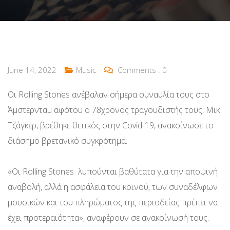
June 14, 2022
Music
Comments :
0
Οι Rolling Stones ανέβαλαν σήμερα συναυλία τους στο
Άμστερνταμ αφότου ο 78χρονος τραγουδιστής τους, Μικ
Τζάγκερ, βρέθηκε θετικός στην Covid-19, ανακοίνωσε το
διάσημο βρετανικό συγκρότημα.
«Οι Rolling Stones λυπούνται βαθύτατα για την αποψινή
αναβολή, αλλά η ασφάλεια του κοινού, των συναδέλφων
μουσικών και του πληρώματος της περιοδείας πρέπει να
έχει προτεραιότητα», αναφέρουν σε ανακοίνωσή τους.