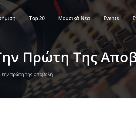
φήμιση
Top 20
Μουσικά Νέα
Events
Ε
Την Πρώτη Της Απο
ι την πρώτη της αποβολή