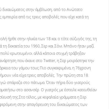
ύ δικαιώματος στην άμβλωση, από το Ανώτατο
 εμπειρία από τις τρεις αποβολές που είχε κατά τη
ή ήρθε στην ηλικία των 18 και ο τότε σύζυγός της, τη
τά τη δεκαετία του 1960, Σερ και Σόνι Μπόνο ήταν μαζί
ν πολύ ερωτευμένοι αλλά κάποια στιγμή τράβηξαν
νάρτηση που έκανε στο Twitter, η Σερ μοιράστηκε την
ιάρκεια του γάμου τους.Πιο συγκεκριμένα, η 76χρονη
ήμουν νέα είχα τρεις αποβολές. Την πρώτη στα 18.
ι εγώ σπάραζα στο πάτωμα. Όταν πήρα δύο γιατρούς
ματήσω στο ασανσέρ. Ο γιατρός με έστειλε κατευθείαν
ίευσή της.Στο τέλος, με κεφαλαία γράμματα η Σερ
αφερόμενη στην απαγόρευση του δικαιώματος των