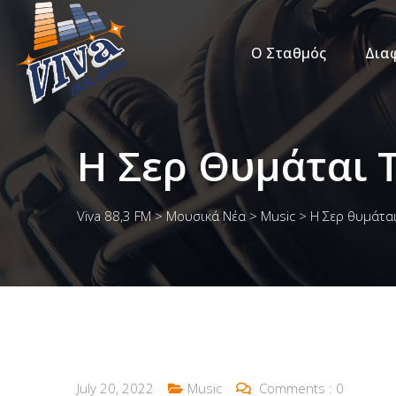
Ο Σταθμός
Δια
Η Σερ Θυμάται 
Viva 88,3 FM
>
Μουσικά Νέα
>
Music
>
Η Σερ θυμάτα
July 20, 2022
Music
Comments :
0