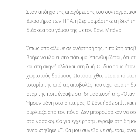
Στον απόηχο της απαγόρευσης του συνταγματικο
Δικαστήριο των ΗΠΑ, η Σερ μοιράστηκε τη δική της
διάρκεια του γάμου της με τον Σόνι Μπόνο.
Όπως αποκάλυψε σε ανάρτησή της, η πρώτη αποβολ
βρήκε να κλαίει στο πάτωμα. Υπενθυμίζεται, ότι α
και στη σκηνή αλλά και στη ζωή. Οι δυο τους ήτα
χωριστούς δρόμους. Ωστόσο, χθες μέσα από μία α
ιστορία της από τις αποβολές που είχε, κατά τη δ
σταρ της ποπ, έγραψε στη δημοσίευσή της: «Όταν 
Ήμουν μόνη στο σπίτι μας. Ο Σόνι ήρθε σπίτι κα
ούρλιαζα από τον πόνο. Δεν μπορούσα καν να στα
στο νοσοκομείο για εγχείρηση», έγραψε στη δημοσ
αναρωτήθηκε «Τι θα μου συνέβαινε σήμερα», αν