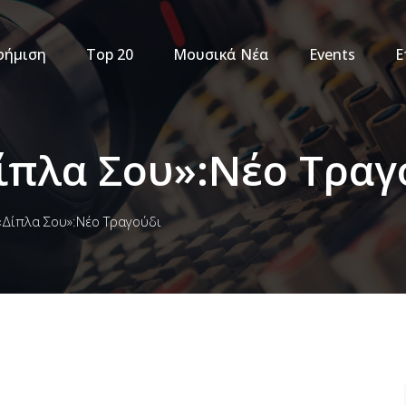
φήμιση
Top 20
Μουσικά Νέα
Events
Ε
πλα Σου»:Νέο Τραγ
Δίπλα Σου»:Νέο Τραγούδι