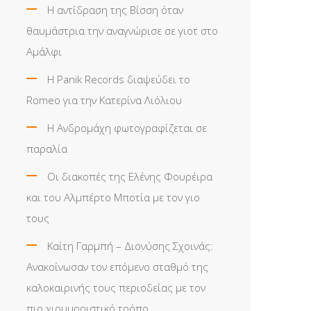
Η αντίδραση της Βίσση όταν
θαυμάστρια την αναγνώρισε σε γιοτ στο
Αμάλφι
Η Panik Records διαψεύδει το
Romeo για την Κατερίνα Λιόλιου
Η Ανδρομάχη φωτογραφίζεται σε
παραλία
Οι διακοπές της Ελένης Φουρέιρα
και του Αλμπέρτο Μποτία με τον γιο
τους
Καίτη Γαρμπή – Διονύσης Σχοινάς:
Ανακοίνωσαν τον επόμενο σταθμό της
καλοκαιρινής τους περιοδείας με τον
πιο χιουμοριστικό τρόπο