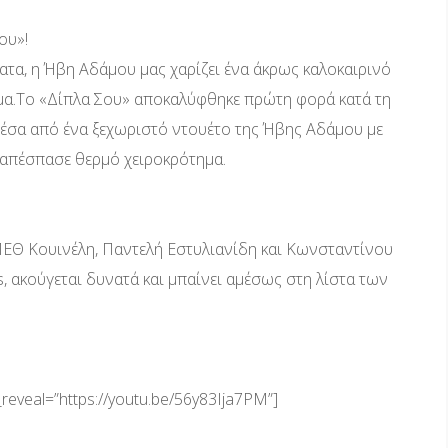
ου»!
ατα, η Ήβη Αδάμου μας χαρίζει ένα άκρως καλοκαιρινό
μα.Το «Δίπλα Σου» αποκαλύφθηκε πρώτη φορά κατά τη
μέσα από ένα ξεχωριστό ντουέτο της Ήβης Αδάμου με
 απέσπασε θερμό χειροκρότημα.
 ΜΕΘ Κουινέλη, Παντελή Εστυλιανίδη και Κωνσταντίνου
, ακούγεται δυνατά και μπαίνει αμέσως στη λίστα των
_reveal=”https://youtu.be/56y83Ija7PM”]