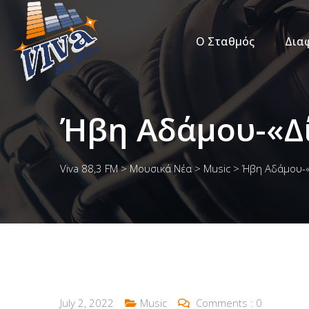
Ο Σταθμός
Δια
Ήβη Αδάμου-«Δί
Viva 88,3 FM
>
Μουσικά Νέα
>
Music
>
Ήβη Αδάμου-«
July 2, 2022
Music
Comments :
0