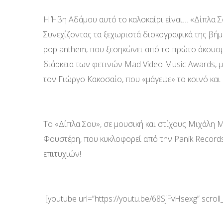
Η Ήβη Αδάμου αυτό το καλοκαίρι είναι… «Δίπλα Σ
Συνεχίζοντας τα ξεχωριστά δισκογραφικά της βήμ
pop anthem, που ξεσηκώνει από το πρώτο άκουσ
διάρκεια των φετινών Mad Video Music Awards, 
τον Γιώργο Κακοσαίο, που «μάγεψε» το κοινό και
Το «Δίπλα Σου», σε μουσική και στίχους Μιχάλη
Φουστέρη, που κυκλοφορεί από την Panik Records
επιτυχιών!
[youtube url=”https://youtu.be/68SjFvHsexg” scroll