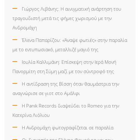
Γιώργος Λιβάνης: Η αινιγματική ανάρτηση του
τραγουδιστή μετά τις φήμες χωρισμού με την
Ανδρομάχη
Έλενα Παπαρίζου: «Άναψε φωτιές» στην παραλία
με το εντυπωσιακό, μεταλλιζέ μαγιό της
Ιουλία Καλλιμάνη: Επίσκεψη στην Ιερά Μονή
Πανορμίτη στη Σύμη μαζί με τον σύντροφό της
Η αντίδραση της Βίσση όταν θαυμάστρια την
αναγνώρισε σε γιοτ στο Αμάλφι
Η Panik Records διαψεύδει το Romeo για την
Κατερίνα Λιόλιου
Η Ανδρομάχη φωτογραφίζεται σε παραλία
Οι διακοπές της Ελένης Φουρέιρα και του