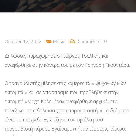
October 12, 2022
Music
Comments :
0
Δηλώσεις παραχώρησε ο Γιώργος Τσαλίκης και
αναφέρθηκε στην κόντρα του με τον Γρηγόρη Γκουντάρα.
Ο τραγουδιστής μίλησε στις κάμερες των ψυχαγωγικών
εκπομπών και σε απόσπασμα που προβλήθηκε στην
εκπομπή «Mega Καλημέρα» αναφέρθηκε αρχικά, στα
πάνελ και στις δηλώσεις του παρουσιαστή. «Παιδιά αυτό
είναι το παιχνίδι. Εγώ έζησα τον εφιάλτη του
τραγουδιστή πέρυσι. Βγαίναμε κι ήταν τέσσερις κάμερες