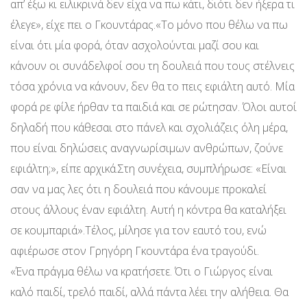
απ’ έξω κι ειλικρινά δεν είχα να πω κάτι, διότι δεν ήξερα τι
έλεγε», είχε πει ο Γκουντάρας.«Το μόνο που θέλω να πω
είναι ότι μία φορά, όταν ασχολούνται μαζί σου και
κάνουν οι συνάδελφοί σου τη δουλειά που τους στέλνεις
τόσα χρόνια να κάνουν, δεν θα το πεις εφιάλτη αυτό. Μία
φορά ρε φίλε ήρθαν τα παιδιά και σε ρώτησαν. Όλοι αυτοί
δηλαδή που κάθεσαι στο πάνελ και σχολιάζεις όλη μέρα,
που είναι δηλώσεις αναγνωρίσιμων ανθρώπων, ζούνε
εφιάλτη;», είπε αρχικά.Στη συνέχεια, συμπλήρωσε: «Είναι
σαν να μας λες ότι η δουλειά που κάνουμε προκαλεί
στους άλλους έναν εφιάλτη. Αυτή η κόντρα θα καταλήξει
σε κουμπαριά».Τέλος, μίλησε για τον εαυτό του, ενώ
αφιέρωσε στον Γρηγόρη Γκουντάρα ένα τραγούδι.
«Ένα πράγμα θέλω να κρατήσετε. Ότι ο Γιώργος είναι
καλό παιδί, τρελό παιδί, αλλά πάντα λέει την αλήθεια. Θα