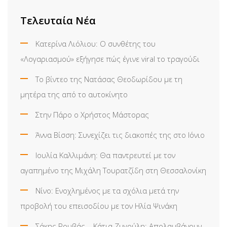
Τελευταία Νέα
Κατερίνα Λιόλιου: Ο συνθέτης του
«Λογαριασμού» εξήγησε πώς έγινε viral το τραγούδι
Το βίντεο της Νατάσας Θεοδωρίδου με τη
μητέρα της από το αυτοκίνητο
Στην Πάρο ο Χρήστος Μάστορας
Άννα Βίσση: Συνεχίζει τις διακοπές της στο Ιόνιο
Ιουλία Καλλιμάνη: Θα παντρευτεί με τον
αγαπημένο της Μιχάλη Τουρατζίδη στη Θεσσαλονίκη
Νίνο: Ενοχλημένος με τα σχόλια μετά την
προβολή του επεισοδίου με τον Ηλία Ψινάκη
Σάκης Ρουβάς – Κάτια Ζυγούλη: Απολαμβάνουν