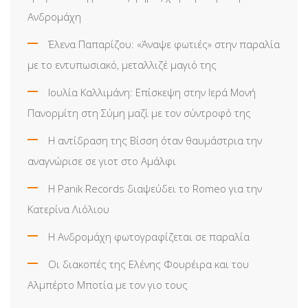
Ανδρομάχη
Έλενα Παπαρίζου: «Άναψε φωτιές» στην παραλία
με το εντυπωσιακό, μεταλλιζέ μαγιό της
Ιουλία Καλλιμάνη: Επίσκεψη στην Ιερά Μονή
Πανορμίτη στη Σύμη μαζί με τον σύντροφό της
Η αντίδραση της Βίσση όταν θαυμάστρια την
αναγνώρισε σε γιοτ στο Αμάλφι
Η Panik Records διαψεύδει το Romeo για την
Κατερίνα Λιόλιου
Η Ανδρομάχη φωτογραφίζεται σε παραλία
Οι διακοπές της Ελένης Φουρέιρα και του
Αλμπέρτο Μποτία με τον γιο τους