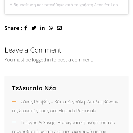
Η δημοσίευση κοινοποιήθηκε από το χρήστη Jennifer Lopez (@jlo)
Share :
LinkedIn
Whatsapp
Share
via
Email
Leave a Comment
You must be
logged in
to post a comment.
Τελευταία Νέα
Σάκης Ρουβάς – Κάτια Ζυγούλη: Απολαμβάνουν
τις διακοπές τους στο Elounda Peninsula
Γιώργος Λιβάνης: Η αινιγματική ανάρτηση του
τραγουδιστή μετά τις φήμες χωρισμού με την