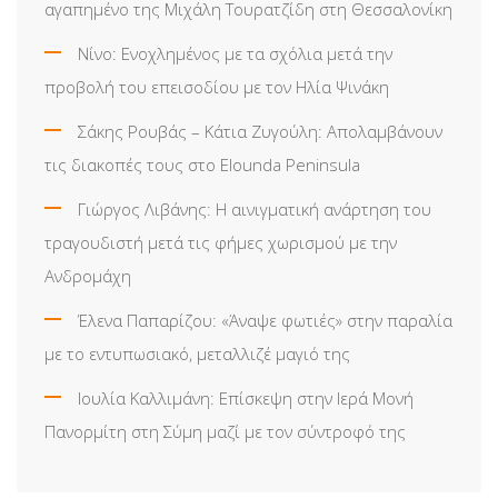
αγαπημένο της Μιχάλη Τουρατζίδη στη Θεσσαλονίκη
Νίνο: Ενοχλημένος με τα σχόλια μετά την
προβολή του επεισοδίου με τον Ηλία Ψινάκη
Σάκης Ρουβάς – Κάτια Ζυγούλη: Απολαμβάνουν
τις διακοπές τους στο Elounda Peninsula
Γιώργος Λιβάνης: Η αινιγματική ανάρτηση του
τραγουδιστή μετά τις φήμες χωρισμού με την
Ανδρομάχη
Έλενα Παπαρίζου: «Άναψε φωτιές» στην παραλία
με το εντυπωσιακό, μεταλλιζέ μαγιό της
Ιουλία Καλλιμάνη: Επίσκεψη στην Ιερά Μονή
Πανορμίτη στη Σύμη μαζί με τον σύντροφό της