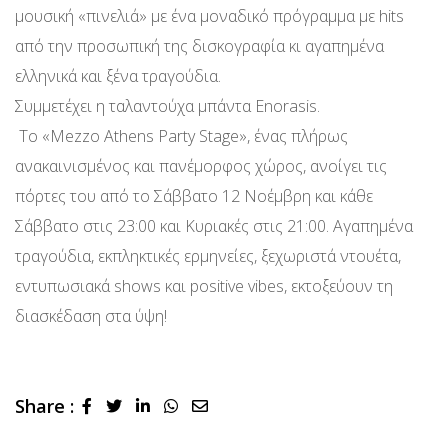
μουσική «πινελιά» με ένα μοναδικό πρόγραμμα με hits
από την προσωπική της δισκογραφία κι αγαπημένα
ελληνικά και ξένα τραγούδια.
Συμμετέχει η ταλαντούχα μπάντα Enorasis.
Το «Mezzo Athens Party Stage», ένας πλήρως
ανακαινισμένος και πανέμορφος χώρος, ανοίγει τις
πόρτες του από το Σάββατο 12 Νοέμβρη και κάθε
Σάββατο στις 23:00 και Κυριακές στις 21:00. Αγαπημένα
τραγούδια, εκπληκτικές ερμηνείες, ξεχωριστά ντουέτα,
εντυπωσιακά shows και positive vibes, εκτοξεύουν τη
διασκέδαση στα ύψη!
Share :
LinkedIn
Whatsapp
Share
via