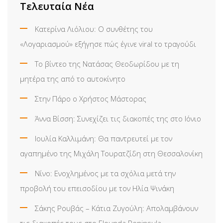
Τελευταία Νέα
Κατερίνα Λιόλιου: Ο συνθέτης του
«Λογαριασμού» εξήγησε πώς έγινε viral το τραγούδι
Το βίντεο της Νατάσας Θεοδωρίδου με τη
μητέρα της από το αυτοκίνητο
Στην Πάρο ο Χρήστος Μάστορας
Άννα Βίσση: Συνεχίζει τις διακοπές της στο Ιόνιο
Ιουλία Καλλιμάνη: Θα παντρευτεί με τον
αγαπημένο της Μιχάλη Τουρατζίδη στη Θεσσαλονίκη
Νίνο: Ενοχλημένος με τα σχόλια μετά την
προβολή του επεισοδίου με τον Ηλία Ψινάκη
Σάκης Ρουβάς – Κάτια Ζυγούλη: Απολαμβάνουν
τις διακοπές τους στο Elounda Peninsula