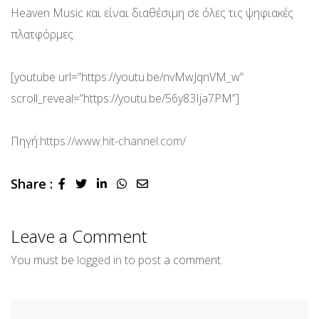
Heaven Music και είναι διαθέσιμη σε όλες τις ψηφιακές
πλατφόρμες.
[youtube url=”https://youtu.be/nvMwJqnVM_w”
scroll_reveal=”https://youtu.be/56y83Ija7PM”]
Πηγή:
https://www.hit-channel.com/
Share :
LinkedIn
Whatsapp
Share
via
Email
Leave a Comment
You must be
logged in
to post a comment.