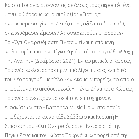
Κώστα Τουρνά, στέλνοντας σε όλους τους ακροατές ένα
μήνυμα θάρρους και αισιοδοξίας.«Γιατί ό,τι
ονειρευόμαστε γίνεται / Κι ό,τι μας αξίζει το ζούμε / Ό,τι
ονειρευόμαστε είμαστε / Ας ονειρευτούμε μπορούμε»
Το «Ό,τι Ονειρευόμαστε Γίνεται» είναι η επόμενη
κυκλοφορία από την Πέγκυ Ζηνά μετά το τραγούδι «Ψυχή
Της Αγάπης» (Δεκέμβριος 2021). Εν τω μεταξύ, ο Κώστας
Τουρνάς κυκλοφόρησε πριν από λίγες ημέρες ένα δικό
του νέο τραγούδι με τίτλο «Αν Ακόμα Μπορείς», το οποίο
μπορείτε να το ακούσετε εδώ.Η Πέγκυ Ζήνα και ο Κώστας
Τουρνάς συνεχίζουν το σερί των επιτυχημένων
εμφανίσεων στο «Baraonda Music Hall», στο οποίο
υποδέχονται το κοινό κάθε Σάββατο και Κυριακή.Η
διασκευή του «Ό,τι Ονειρευόμαστε Γίνεται» από την
Πέγκυ Ζήνα και τον Κώστα Τουρνά κυκλοφορεί από την