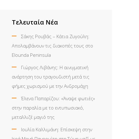
Τελευταία Νέα
Σάκης Ρουβάς – Κάτια Ζυγούλη:
Απολαμβάνουν τις διακοπές τους στο
Elounda Peninsula
Γιώργος Λιβάνης: Η αινιγματική
ανάρτηση του τραγουδιστή μετά τις
φήμες χωρισμού με την Ανδρομάχη
Έλενα Παπαρίζου: «Άναψε φωτιές»
στην παραλία με το εντυπωσιακό,
μεταλλιζέ μαγιό της
Ιουλία Καλλιμάνη: Επίσκεψη στην
Ιερά Μονή Πανορμίτη στη Σύμη μαζί με