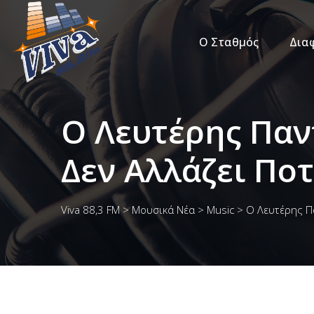
Ο Σταθμός
Δια
Ο Λευτέρης Παν
Δεν Αλλάζει Πο
Viva 88,3 FM
>
Μουσικά Νέα
>
Music
>
Ο Λευτέρης Πα