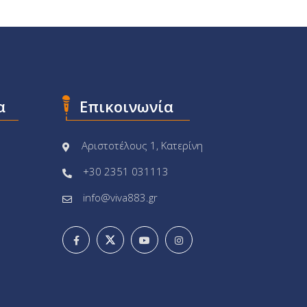
α
Επικοινωνία
Αριστοτέλους 1, Κατερίνη
+30 2351 031113
info@viva883.gr