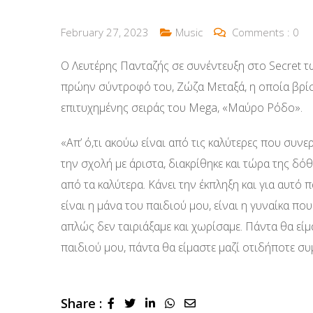
February 27, 2023
Music
Comments :
0
Ο Λευτέρης Πανταζής σε συνέντευξη στο Secret 
πρώην σύντροφό του, Ζώζα Μεταξά, η οποία βρί
επιτυχημένης σειράς του Mega, «Μαύρο Ρόδο».
«Απ’ ό,τι ακούω είναι από τις καλύτερες που συνερ
την σχολή με άριστα, διακρίθηκε και τώρα της δόθη
από τα καλύτερα. Κάνει την έκπληξη και για αυτό 
είναι η μάνα του παιδιού μου, είναι η γυναίκα που
απλώς δεν ταιριάξαμε και χωρίσαμε. Πάντα θα είμ
παιδιού μου, πάντα θα είμαστε μαζί οτιδήποτε συ
Share :
LinkedIn
Whatsapp
Share