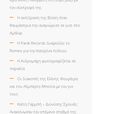
τον σύντροφό της
Η αντίδραση της Βίσση όταν
θαυμάστρια την αναγνώρισε σε γιοτ στο
Αμάλφι
Η Panik Records διαψεύδει το
Romeo για την Κατερίνα Λιόλιου
Η Ανδρομάχη φωτογραφίζεται σε
παραλία
Οι διακοπές της Ελένης Φουρέιρα
και του Αλμπέρτο Μποτία με τον γιο
τους
Καίτη Γαρμπή – Διονύσης Σχοινάς:
Ανακοίνωσαν τον επόμενο σταθμό της