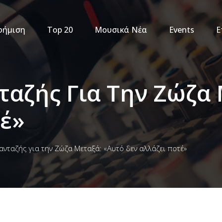
φήμιση
Top 20
Μουσικά Νέα
Events
Ε
ταζής Για Την Ζώζα 
τέ»
νταζής για την Ζώζα Μεταξά: «Αυτό δεν αλλάζει ποτέ»