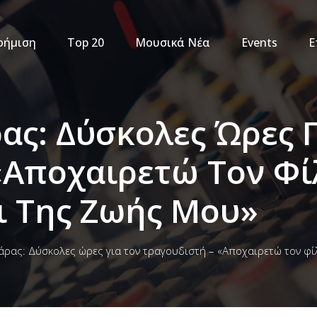
φήμιση
Top 20
Μουσικά Νέα
Events
Ε
ας: Δύσκολες Ώρες Γ
«Αποχαιρετώ Τον Φί
ι Της Ζωής Μου»
άρας: Δύσκολες ώρες για τον τραγουδιστή – «Αποχαιρετώ τον φίλ