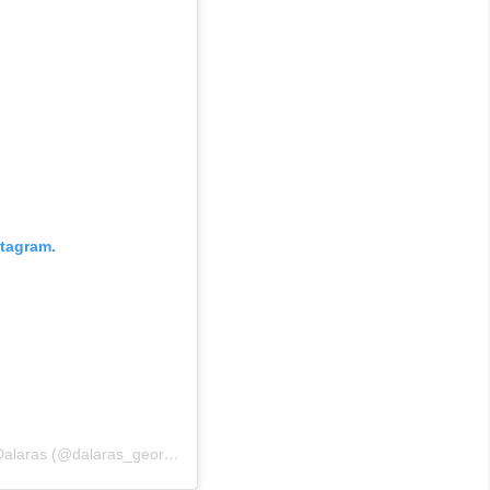
stagram.
Η δημοσίευση κοινοποιήθηκε από το χρήστη George Dalaras (@dalaras_george_official)