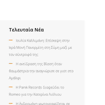
Τελευταία Νέα
Ιουλία Καλλιμάνη: Επίσκεψη στην
Ιερά Μονή Πανορμίτη στη Σύμη μαζί με
τον σύντροφό της
Η αντίδραση της Βίσση όταν
θαυμάστρια την αναγνώρισε σε γιοτ στο
Αμάλφι
Η Panik Records διαψεύδει το
Romeo για την Κατερίνα Λιόλιου
Η Ανδρομάχη φωτογραφίζεται σε