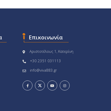
α
Επικοινωνία
Αριστοτέλους 1, Κατερίνη
+30 2351 031113
info@viva883.gr