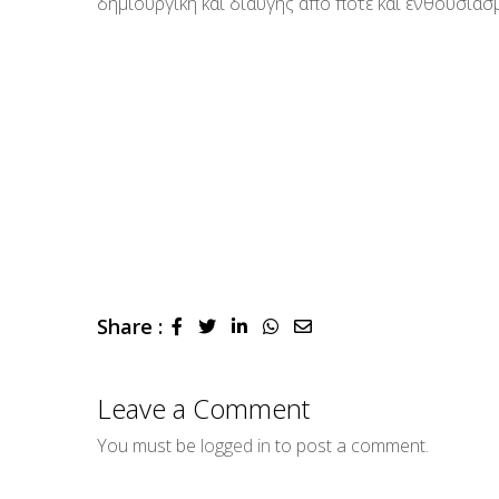
δημιουργική και διαυγής από ποτέ και ενθουσιασμ
Share :
LinkedIn
Whatsapp
Share
via
Email
Leave a Comment
You must be
logged in
to post a comment.