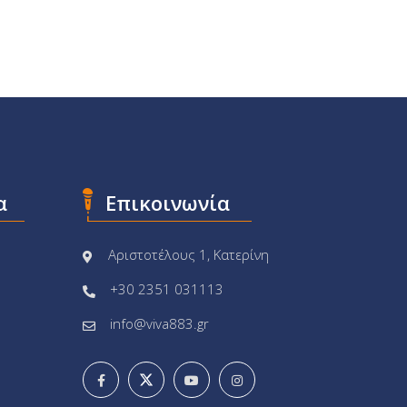
α
Επικοινωνία
Αριστοτέλους 1, Κατερίνη
+30 2351 031113
info@viva883.gr