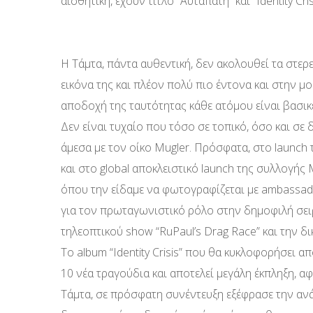
αισθητική, έχουν τίτλο “Αυταπάτη” και “Identity Cri
Η Τάμτα, πάντα αυθεντική, δεν ακολουθεί τα στερ
εικόνα της και πλέον πολύ πιο έντονα και στην μο
αποδοχή της ταυτότητας κάθε ατόμου είναι βασικέ
Δεν είναι τυχαίο που τόσο σε τοπικό, όσο και σε 
άμεσα με τον οίκο Mugler. Πρόσφατα, στο launch
και στο global αποκλειστικό launch της συλλογή
όπου την είδαμε να φωτογραφίζεται με ambassad
για τον πρωταγωνιστικό ρόλο στην δημοφιλή σειρά
τηλεοπτικού show “RuPaul’s Drag Race” και την δ
Το album “Identity Crisis” που θα κυκλοφορήσει α
10 νέα τραγούδια και αποτελεί μεγάλη έκπληξη, α
Τάμτα, σε πρόσφατη συνέντευξη εξέφρασε την ανάγ