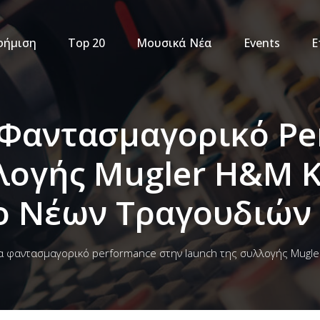
φήμιση
Top 20
Μουσικά Νέα
Events
Ε
 Φαντασμαγορικό Pe
λογής Mugler H&M Κ
ο Νέων Τραγουδιών
να φαντασμαγορικό performance στην launch της συλλογής Mugl