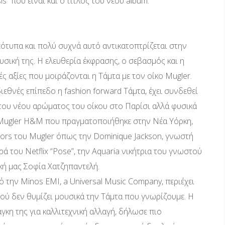
sis” που είναι και ο τίτλος του νέου album.
εότυπα και πολύ συχνά αυτό αντικατοπτρίζεται στην
υσική της. Η ελευθερία έκφρασης, o σεβασμός και η
ς αξίες που μοιράζονται η Τάμτα με τον οίκο Mugler.
διεθνές επίπεδο η fashion forward Τάμτα, έχει συνδεθεί
 του νέου αρώματος του οίκου στο Παρίσι αλλά φυσικά
ς Mugler H&M που πραγματοποιήθηκε στην Νέα Υόρκη,
ors του Mugler όπως την Dominique Jackson, γνωστή
 του Netflix “Pose”, την Aquaria νικήτρια του γνωστού
ική μας Σοφία Χατζηπαντελή.
πό την Minos EMI, a Universal Music Company, περιέχει
φού δεν θυμίζει μουσικά την Τάμτα που γνωρίζουμε. Η
κη της για καλλιτεχνική αλλαγή, δήλωσε πιο