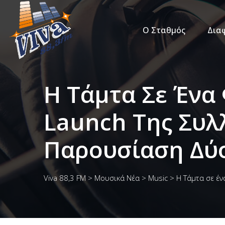
Ο Σταθμός
Δια
Η Τάμτα Σε Ένα
Launch Της Συλ
Παρουσίαση Δύ
Viva 88,3 FM
>
Μουσικά Νέα
>
Music
>
Η Τάμτα σε έ