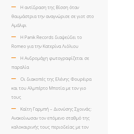
Η αντίδραση της Βίσση όταν
θαυμάστρια την αναγνώρισε σε γιοτ στο
Αμάλφι
Η Panik Records διαψεύδει το
Romeo για την Κατερίνα Λιόλιου
Η Ανδρομάχη φωτογραφίζεται σε
παραλία
Οι διακοπές της Ελένης Φουρέιρα
και του Αλμπέρτο Μποτία με τον γιο
τους
Καίτη Γαρμπή – Διονύσης Σχοινάς:
Ανακοίνωσαν τον επόμενο σταθμό της
καλοκαιρινής τους περιοδείας με τον