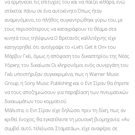
να ερμηνεύει τις επιτυχίες του και να παίζει κιθάρα, ενώ
στέκεται πάνω σε ένα αυτοκίνητο.Όπως ήταν
αναμενόμενο, το πλήθος συγκεντρώθηκε γύρω του, με
τους περισσότερους να καταγράφουν το θέαμα στα
κινητά τους τηλέφωνα.Ο Βρετανός καλλιτέχνης είχε
κατηγορηθεί ότι αντέγραψε το «Let’s Get It On» του
Μάρβιν Γκέι, όμως η απόφαση του δικαστηρίου της Νέας
Υόρκης τον δικαίωσε.Οι κληρονόμοι ενός συνεργάτη του
Γκέι υποστήριξαν συγκεκριμένα, πως η Warner Music
Group, η Sony Music Publishing και ο Εντ Σίραν θα έπρεπε
να τους αποζημιώσουν για παραβίαση των πνευματικών
δικαιωμάτων του κομματιού.
Μάλιστα, ο Εντ Σίραν είχε δηλώσει πριν τη δίκη, πως αν
κριθεί ένοχος, θα εγκατέλειπε τη μουσική βιομηχανία. «Αν
συμβεί αυτό, τελείωσα. Σταματάω», είχε αναφέρει σε