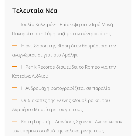
Τελευταία Νέα
Ιουλία Καλλιμάνη: Επίσκεψη στην Ιερά Μονή
Πανορμίτη στη Σύμη μαζί με τον σύντροφό της
Η αντίδραση της Βίσση όταν θαυμάστρια την
αναγνώρισε σε γιοτ στο Αμάλφι
Η Panik Records διαψεύδει το Romeo για την
Κατερίνα Λιόλιου
Η Ανδρομάχη φωτογραφίζεται σε παραλία
Οι διακοπές της Ελένης Φουρέιρα και του
Αλμπέρτο Μποτία με τον γιο τους
Καίτη Γαρμπή – Διονύσης Σχοινάς: Ανακοίνωσαν
τον επόμενο σταθμό της καλοκαιρινής τους