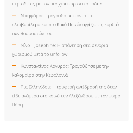
περιοδείας με τον πιο χιουμοριστικό τρόπο
Νικηφόρος: Τραγουδά με φόντο το
ηλιοβασίλεμα και «Το Κακό Παιδί» αγγίζει τις καρδιές
των θαυμαστών του
Νίνο – Josephine: Η απάντηση στα σενάρια
χωρισμού μετά το unfollow
Κωνσταντίνος Αργυρός: Τραγούδησε με την
Καλομοίρα στην Κεφαλονιά
Ρία Ελληνίδου: H τρυφερή αντίδρασή της όταν
είδε ανάμεσα στο κοινό τον Αλεξάνδρου με τον μικρό
Πάρη