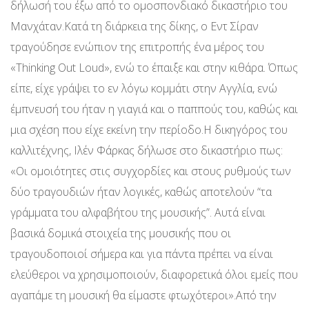
δήλωσή του έξω από το ομοσπονδιακό δικαστήριο του
Μανχάταν.Κατά τη διάρκεια της δίκης, ο Εντ Σίραν
τραγούδησε ενώπιον της επιτροπής ένα μέρος του
«Thinking Out Loud», ενώ το έπαιξε και στην κιθάρα. Όπως
είπε, είχε γράψει το εν λόγω κομμάτι στην Αγγλία, ενώ
έμπνευσή του ήταν η γιαγιά και ο παππούς του, καθώς και
μια σχέση που είχε εκείνη την περίοδο.Η δικηγόρος του
καλλιτέχνης, Ιλέν Φάρκας δήλωσε στο δικαστήριο πως:
«Οι ομοιότητες στις συγχορδίες και στους ρυθμούς των
δύο τραγουδιών ήταν λογικές, καθώς αποτελούν “τα
γράμματα του αλφαβήτου της μουσικής”. Αυτά είναι
βασικά δομικά στοιχεία της μουσικής που οι
τραγουδοποιοί σήμερα και για πάντα πρέπει να είναι
ελεύθεροι να χρησιμοποιούν, διαφορετικά όλοι εμείς που
αγαπάμε τη μουσική θα είμαστε φτωχότεροι».Από την