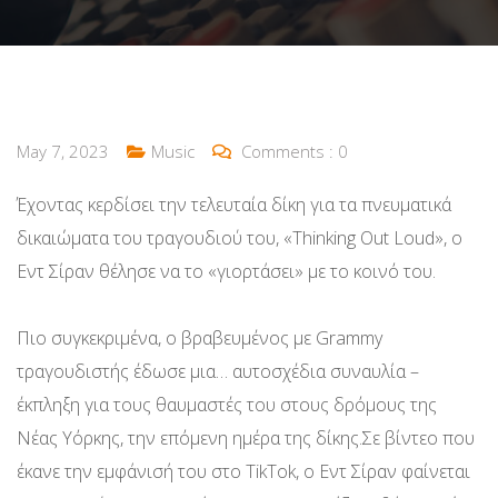
May 7, 2023
Music
Comments :
0
Έχοντας κερδίσει την τελευταία δίκη για τα πνευματικά
δικαιώματα του τραγουδιού του, «Thinking Out Loud», ο
Εντ Σίραν θέλησε να το «γιορτάσει» με το κοινό του.
Πιο συγκεκριμένα, ο βραβευμένος με Grammy
τραγουδιστής έδωσε μια… αυτοσχέδια συναυλία –
έκπληξη για τους θαυμαστές του στους δρόμους της
Νέας Υόρκης, την επόμενη ημέρα της δίκης.Σε βίντεο που
έκανε την εμφάνισή του στο TikTok, ο Εντ Σίραν φαίνεται