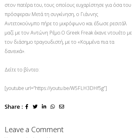
στον πατέρα του, τους οποίους ευχαρίστησε για όσα του
πρόσφεραν.Μετά τη συγκίνηση, ο Γιάννης
Αντετοκούνμπο πήρε το μικρόφωνο και έδωσε ρεσιτάλ
μαζί με τον Αντώνη Ρέμο.Ο Greek Freak έκανε ντουέτο με
τον διάσημο τραγουδιστή, με το «Κομμένα πια τα
δανεικά».
Δείτε το βίντεο:
[youtube url=”https://youtu.be/W5FLH3DHf5g”]
Share :
LinkedIn
Whatsapp
Share
via
Email
Leave a Comment