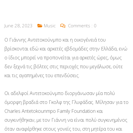
June 28, 2023
Music
Comments :
0
Ο Γιάννης Αντετοκούνμπο και η οικογένειά του
βρίσκονται εδώ και αρκετές εβδομάδες στην Ελλάδα, ενώ
ο ίδιος μπορεί να προπονείται για αρκετές ώρες, όμως
δεν ξεχνά τις βόλτες στις περιοχές που μεγάλωσε, ούτε
και τις αγαπημένες του επενδύσεις.
Oι αδελφοί Αντετοκούνμπο διοργάνωσαν μία πολύ
όμορφη βραδιά στο Γκολφ της Γλυφάδας. Μίλησαν για το
Charles Antetokounmpo Family Foundation και
συγκινήθηκαν, με τον Γιάννη να είναι πολύ συγκινημένος
όταν αναφέρθηκε στους γονείς του, στη μητέρα του και