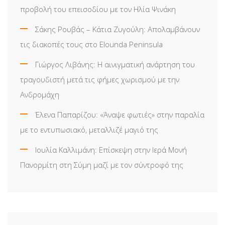
προβολή του επεισοδίου με τον Ηλία Ψινάκη
Σάκης Ρουβάς – Κάτια Ζυγούλη: Απολαμβάνουν
τις διακοπές τους στο Elounda Peninsula
Γιώργος Λιβάνης: Η αινιγματική ανάρτηση του
τραγουδιστή μετά τις φήμες χωρισμού με την
Ανδρομάχη
Έλενα Παπαρίζου: «Άναψε φωτιές» στην παραλία
με το εντυπωσιακό, μεταλλιζέ μαγιό της
Ιουλία Καλλιμάνη: Επίσκεψη στην Ιερά Μονή
Πανορμίτη στη Σύμη μαζί με τον σύντροφό της