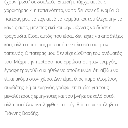
έχουν “ρίξει” σε δουλειές. Επειδή υπάρχει αυτός ο
χαρακτήρας κι η ταπεινότητα, να το δει σαν αδυναμία. Ο
πατέρας μου το είχε αυτό το κομμάτι και του έλεγα μην το
κάνεις αυτό, μην πας εκεί και μην ψάχνεις να δώσεις
τραγούδια. Είσαι αυτός που είσαι, δεν έχεις να αποδείξεις
κάτι, αλλά ο πατέρας μου από την πλευρά του ήταν
ταπεινός. Ο πατέρας μου δεν είχε αίσθηση του ονόματός
του. Μέχρι την περίοδο που αρρώστησε ήταν ενεργός,
έγραφε τραγούδια κι ήθελε να αποδεικνύει ότι αξίζω να
είμαι ακόμα στον χώρο. Δεν είμαι ένας παροπλισμένος
συνθέτης. Είμαι ενεργός, γράφω επιτυχίες για τους
μεγαλύτερους ερμηνευτές και του βγήκε σε καλό αυτό,
αλλά ποτέ δεν αντιλήφθηκε το μέγεθός του» κατέληξε ο
Γιάννης Βαρδής.