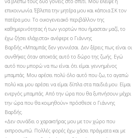
να βλέπω τους δύο γονείς στο σπίτι. Μου έλειψε η
επικοινωνία. Έβλεπα την μητέρα μου και κάποια ΣΚ τον
πατέρα μου. Το οικογενειακό περιβάλλον της
καθημερινότητας ή των γιορτών που ήμασταν μαζί, το
έχω ζήσει ελάχιστα» ανέφερε ο Γιάννης
Βαρδής.«Μπαμπάς δεν γεννιέσαι. Δεν ξέρεις πως είναι οι
συνθήκες όταν αποκτάς αυτό το δώρο της ζωής. Εγώ
αυτό που μπορώ να πω είναι ότι είμαι γεννημένος
μπαμπάς. Μου αρέσει πολύ όλο αυτό που ζω, το αγαπώ
πολύ και μου αρέσει να είμαι δίπλα στα παιδιά μου. Είμαι
ενεργός μπαμπάς. Από την ώρα που θα ξυπνήσουν μέχρι
την ώρα που θα κοιμηθούν» πρόσθεσε ο Γιάννης
Βαρδής.
«Δεν συνάδει ο χαρακτήρας μου με τον χώρο που
εκπροσωπώ. Πολλές φορές έχω χάσει πράγματα και με