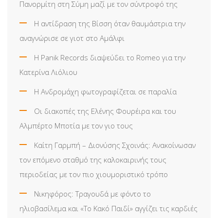
Πανορμίτη στη Σύμη μαζί με τον σύντροφό της
Η αντίδραση της Βίσση όταν θαυμάστρια την
αναγνώρισε σε γιοτ στο Αμάλφι
Η Panik Records διαψεύδει το Romeo για την
Κατερίνα Λιόλιου
Η Ανδρομάχη φωτογραφίζεται σε παραλία
Οι διακοπές της Ελένης Φουρέιρα και του
Αλμπέρτο Μποτία με τον γιο τους
Καίτη Γαρμπή – Διονύσης Σχοινάς: Ανακοίνωσαν
τον επόμενο σταθμό της καλοκαιρινής τους
περιοδείας με τον πιο χιουμοριστικό τρόπο
Νικηφόρος: Τραγουδά με φόντο το
ηλιοβασίλεμα και «Το Κακό Παιδί» αγγίζει τις καρδιές