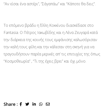
“Αν είσαι ένα αστέρι”, “Σ΄αγαπάω” και “Κάποτε θα δεις”.
Το επόμενο βράδυ η Έλλη Κοκκίνου διασκέδασε στο
Fantasia. Ο Πέτρος Ιακωβίδης και η Λένα Ζευγαρά κατά
την διάρκεια της κοινής τους εμφάνισης καλωσόρισαν
την καλή τους φίλη και την κάλεσαν στη σκηνή για να
τραγουδήσουν παρέα μερικές απ’ τις επιτυχίες της όπως
“Κοσμοθεωρία” , “Τι της έχεις βρει” και όχι μόνο.
Share :
LinkedIn
Whatsapp
Share