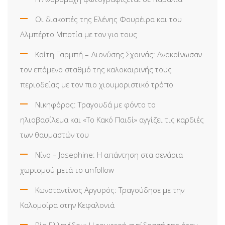
Οι διακοπές της Ελένης Φουρέιρα και του
Αλμπέρτο Μποτία με τον γιο τους
Καίτη Γαρμπή – Διονύσης Σχοινάς: Ανακοίνωσαν
τον επόμενο σταθμό της καλοκαιρινής τους
περιοδείας με τον πιο χιουμοριστικό τρόπο
Νικηφόρος: Τραγουδά με φόντο το
ηλιοβασίλεμα και «Το Κακό Παιδί» αγγίζει τις καρδιές
των θαυμαστών του
Νίνο – Josephine: Η απάντηση στα σενάρια
χωρισμού μετά το unfollow
Κωνσταντίνος Αργυρός: Τραγούδησε με την
Καλομοίρα στην Κεφαλονιά
Ρία Ελληνίδου: H τρυφερή αντίδρασή της όταν