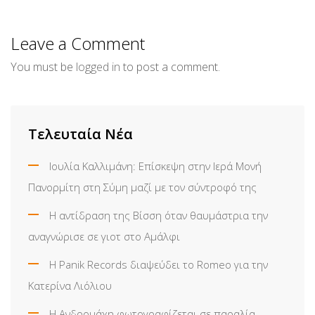
via
Email
Leave a Comment
You must be
logged in
to post a comment.
Τελευταία Νέα
Ιουλία Καλλιμάνη: Επίσκεψη στην Ιερά Μονή
Πανορμίτη στη Σύμη μαζί με τον σύντροφό της
Η αντίδραση της Βίσση όταν θαυμάστρια την
αναγνώρισε σε γιοτ στο Αμάλφι
Η Panik Records διαψεύδει το Romeo για την
Κατερίνα Λιόλιου
Η Ανδρομάχη φωτογραφίζεται σε παραλία