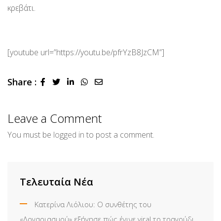
κρεβάτι.
[youtube url=”https://youtu.be/pfrYzB8JzCM”]
Share :
LinkedIn
Whatsapp
Share
via
Email
Leave a Comment
You must be
logged in
to post a comment.
Τελευταία Νέα
Κατερίνα Λιόλιου: Ο συνθέτης του
«Λογαριασμού» εξήγησε πώς έγινε viral το τραγούδι