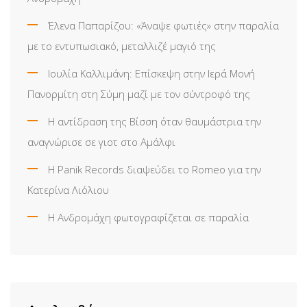
Έλενα Παπαρίζου: «Άναψε φωτιές» στην παραλία
με το εντυπωσιακό, μεταλλιζέ μαγιό της
Ιουλία Καλλιμάνη: Επίσκεψη στην Ιερά Μονή
Πανορμίτη στη Σύμη μαζί με τον σύντροφό της
Η αντίδραση της Βίσση όταν θαυμάστρια την
αναγνώρισε σε γιοτ στο Αμάλφι
Η Panik Records διαψεύδει το Romeo για την
Κατερίνα Λιόλιου
Η Ανδρομάχη φωτογραφίζεται σε παραλία