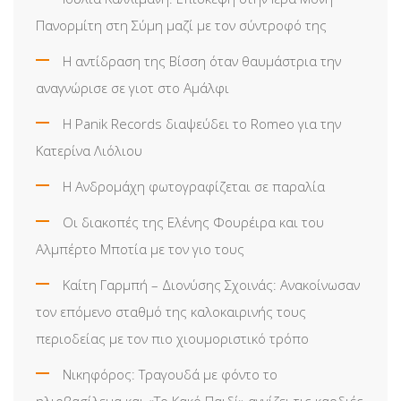
Πανορμίτη στη Σύμη μαζί με τον σύντροφό της
Η αντίδραση της Βίσση όταν θαυμάστρια την
αναγνώρισε σε γιοτ στο Αμάλφι
Η Panik Records διαψεύδει το Romeo για την
Κατερίνα Λιόλιου
Η Ανδρομάχη φωτογραφίζεται σε παραλία
Οι διακοπές της Ελένης Φουρέιρα και του
Αλμπέρτο Μποτία με τον γιο τους
Καίτη Γαρμπή – Διονύσης Σχοινάς: Ανακοίνωσαν
τον επόμενο σταθμό της καλοκαιρινής τους
περιοδείας με τον πιο χιουμοριστικό τρόπο
Νικηφόρος: Τραγουδά με φόντο το
ηλιοβασίλεμα και «Το Κακό Παιδί» αγγίζει τις καρδιές