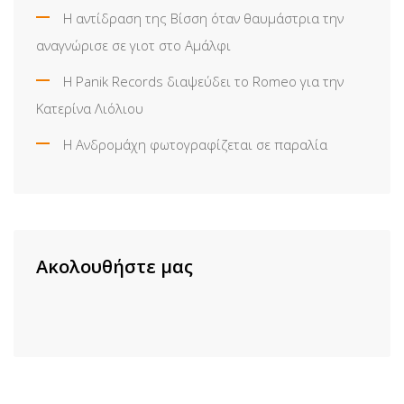
Η αντίδραση της Βίσση όταν θαυμάστρια την
αναγνώρισε σε γιοτ στο Αμάλφι
Η Panik Records διαψεύδει το Romeo για την
Κατερίνα Λιόλιου
Η Ανδρομάχη φωτογραφίζεται σε παραλία
Ακολουθήστε μας