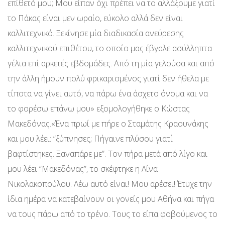
επίθετό μου; Μου είπαν όχι πρέπει να το αλλάξουμε γιατί
το Πάκας είναι μεν ωραίο, εύκολο αλλά δεν είναι
καλλιτεχνικό. Ξεκίνησε μία διαδικασία ανεύρεσης
καλλιτεχνικού επιθέτου, το οποίο μας έβγαλε ασύλληπτα
γέλια επί αρκετές εβδομάδες. Από τη μία γελούσα και από
την άλλη ήμουν πολύ φρικαρισμένος γιατί δεν ήθελα με
τίποτα να γίνει αυτό, να πάρω ένα άσχετο όνομα και να
το φορέσω επάνω μου» εξομολογήθηκε ο Κώστας
Μακεδόνας.«Ένα πρωί με πήρε ο Σταμάτης Κραουνάκης
και μου λέει: “ξύπνησες; Πήγαινε πλύσου γιατί
βαφτίστηκες. Ξαναπάρε με”. Τον πήρα μετά από λίγο και
μου λέει “Μακεδόνας”, το σκέφτηκε η Λίνα
Νικολακοπούλου. Λέω αυτό είναι! Μου αρέσει! Έτυχε την
ίδια ημέρα να κατεβαίνουν οι γονείς μου Αθήνα και πήγα
να τους πάρω από το τρένο. Τους το είπα φοβούμενος το