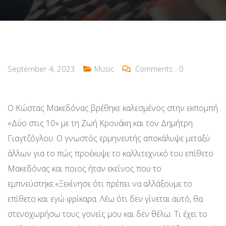
September 4, 2023
Music
Comments :
0
Ο Κώστας Μακεδόνας βρέθηκε καλεσμένος στην εκπομπή
«Δύο στις 10» με τη Ζωή Κρονάκη και τον Δημήτρη
Γιαγτζόγλου. Ο γνωστός ερμηνευτής αποκάλυψε μεταξύ
άλλων για το πώς προέκυψε το καλλιτεχνικό του επίθετο
Μακεδόνας και ποιος ήταν εκείνος που το
εμπνεύστηκε.«Ξεκίνησε ότι πρέπει να αλλάξουμε το
επίθετο και εγώ φρίκαρα. Λέω ότι δεν γίνεται αυτό, θα
στενοχωρήσω τους γονείς μου και δεν θέλω. Τι έχει το