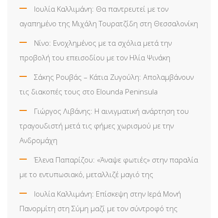
Ιουλία Καλλιμάνη: Θα παντρευτεί με τον
αγαπημένο της Μιχάλη Τουρατζίδη στη Θεσσαλονίκη
Νίνο: Ενοχλημένος με τα σχόλια μετά την
προβολή του επεισοδίου με τον Ηλία Ψινάκη
Σάκης Ρουβάς – Κάτια Ζυγούλη: Απολαμβάνουν
τις διακοπές τους στο Elounda Peninsula
Γιώργος Λιβάνης: Η αινιγματική ανάρτηση του
τραγουδιστή μετά τις φήμες χωρισμού με την
Ανδρομάχη
Έλενα Παπαρίζου: «Άναψε φωτιές» στην παραλία
με το εντυπωσιακό, μεταλλιζέ μαγιό της
Ιουλία Καλλιμάνη: Επίσκεψη στην Ιερά Μονή
Πανορμίτη στη Σύμη μαζί με τον σύντροφό της