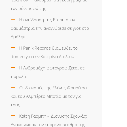
τον σύντροφό της
Η αντίδραση της Βίσση όταν
θαυμάστρια την αναγνώρισε σε γιοτ στο
Αμάλφι
Η Panik Records διαψεύδει το
Romeo για την Κατερίνα Λιόλιου
Η Ανδρομάχη φωτογραφίζεται σε
παραλία
Οι διακοπές της Ελένης Φουρέιρα
και του Αλμπέρτο Μποτία με τον γιο
τους
Καίτη Γαρμπή – Διονύσης Σχοινάς:
Ανακοίνωσαν τον επόμενο σταθμό της