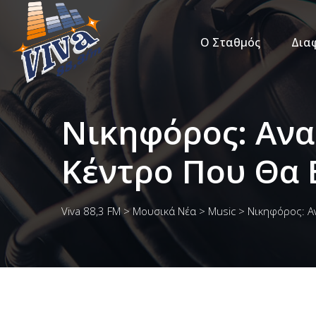
Ο Σταθμός
Δια
Νικηφόρος: Ανα
Κέντρο Που Θα 
Viva 88,3 FM
>
Μουσικά Νέα
>
Music
>
Νικηφόρος: Α