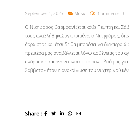
September 1, 2023
Music
Comments :
0
Ο Νικηφόρος θα εμφανίζεται κάθε Πέμπτη και Σά
τους αναβλήθηκε.Συγκεκριμένα, ο Νικηφόρος, όπω
άρρωστος και έτσι δε θα μπορέσει να διεκπεραιώ
πρεμιέρα μας αναβάλλεται λόγω ασθένειας του 
ανάρρωση και ανανεώνουμε το ραντεβού μας για τ
Σάββατο» ήταν η ανακοίνωση του νυχτερινού κέν
Share :
LinkedIn
Whatsapp
Share
via