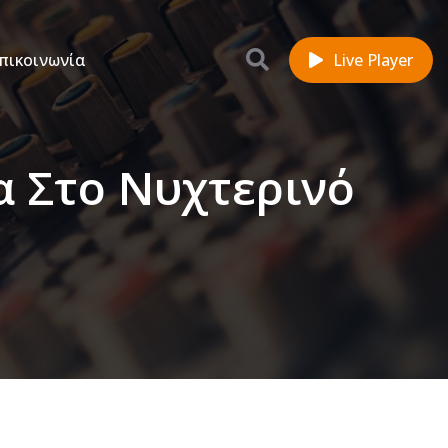
πικοινωνία
Live Player
α Στο Νυχτερινό