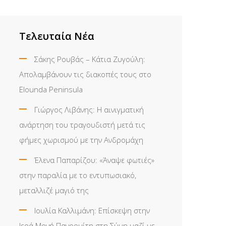
Τελευταία Νέα
Σάκης Ρουβάς – Κάτια Ζυγούλη:
Απολαμβάνουν τις διακοπές τους στο
Elounda Peninsula
Γιώργος Λιβάνης: Η αινιγματική
ανάρτηση του τραγουδιστή μετά τις
φήμες χωρισμού με την Ανδρομάχη
Έλενα Παπαρίζου: «Άναψε φωτιές»
στην παραλία με το εντυπωσιακό,
μεταλλιζέ μαγιό της
Ιουλία Καλλιμάνη: Επίσκεψη στην
Ιερά Μονή Πανορμίτη στη Σύμη μαζί με