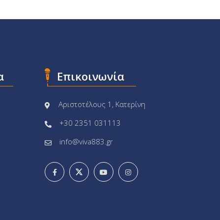
α
Επικοινωνία
Αριστοτέλους 1, Κατερίνη
+30 2351 031113
info@viva883.gr