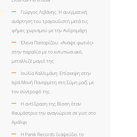
Γιώργος Λιβάνης: Η αινιγματική
ανάρτηση του τραγουδιστή μετά τις
φήμες χωρισμού με την Ανδρομάχη
Έλενα Παπαρίζου: «Άναψε φωτιές»
στην παραλία με το εντυπωσιακό,
μεταλλιζέ μαγιό της
Ιουλία Καλλιμάνη: Επίσκεψη στην
Ιερά Μονή Πανορμίτη στη Σύμη μαζί με
τον σύντροφό της
Η αντίδραση της Βίσση όταν
θαυμάστρια την αναγνώρισε σε γιοτ στο
Αμάλφι
Η Panik Records διαψεύδει το