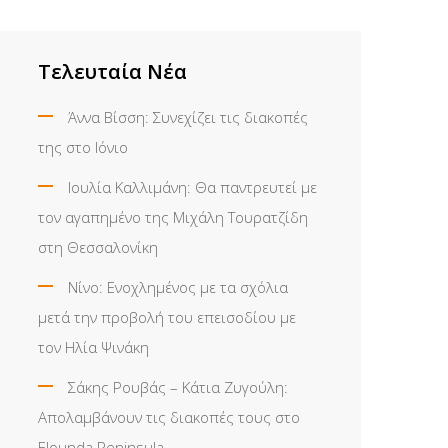
Τελευταία Νέα
Άννα Βίσση: Συνεχίζει τις διακοπές
της στο Ιόνιο
Ιουλία Καλλιμάνη: Θα παντρευτεί με
τον αγαπημένο της Μιχάλη Τουρατζίδη
στη Θεσσαλονίκη
Νίνο: Ενοχλημένος με τα σχόλια
μετά την προβολή του επεισοδίου με
τον Ηλία Ψινάκη
Σάκης Ρουβάς – Κάτια Ζυγούλη:
Απολαμβάνουν τις διακοπές τους στο
Elounda Peninsula