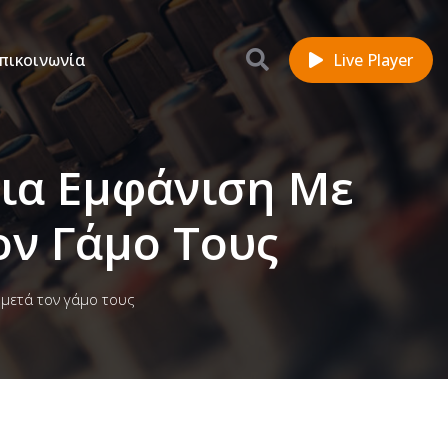
πικοινωνία
Live Player
σια Εμφάνιση Με
ον Γάμο Τους
 μετά τον γάμο τους