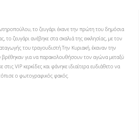
 Σωτηροπούλου, το ζευγάρι έκανε την πρώτη του δημόσια
, το ζευγάρι ανέβηκε στα σκαλιά της εκκλησίας, με τον
αταγωγής του τραγουδιστή.Την Κυριακή, έκαναν την
υ βρέθηκαν για να παρακολουθήσουν τον αγώνα μεταξύ
 στις VIP κερκίδες και φάνηκε ιδιαίτερα ευδιάθετο να
ντόπισε ο φωτογραφικός φακός.