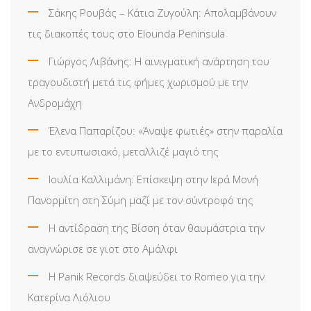
Σάκης Ρουβάς – Κάτια Ζυγούλη: Απολαμβάνουν
τις διακοπές τους στο Elounda Peninsula
Γιώργος Λιβάνης: Η αινιγματική ανάρτηση του
τραγουδιστή μετά τις φήμες χωρισμού με την
Ανδρομάχη
Έλενα Παπαρίζου: «Άναψε φωτιές» στην παραλία
με το εντυπωσιακό, μεταλλιζέ μαγιό της
Ιουλία Καλλιμάνη: Επίσκεψη στην Ιερά Μονή
Πανορμίτη στη Σύμη μαζί με τον σύντροφό της
Η αντίδραση της Βίσση όταν θαυμάστρια την
αναγνώρισε σε γιοτ στο Αμάλφι
Η Panik Records διαψεύδει το Romeo για την
Κατερίνα Λιόλιου