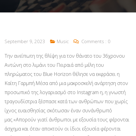
September 9, 2023
Music
Comments :
0
Την ανείπωτη της θλίψη για τον θάνατο του 36χρονου
Αντώνη στο λιμάνι του Πειραιά από μέλη του
πληρώματος του Blue Horizon θέλησε να εκφράσει η
Καίτη Γαρμπή.Μέσα από μια μακροσκελή ανάρτηση στον
προσωπικό της λογαριασμό στο Instagram η, η γνωστή
τραγουδίστρια ξέσπασε κατά των ανθρώπων που χωρίς
ίχνος ευαισθησίας σκότωσαν έναν συνάνθρωπό
μας.«Απορούν γιατί άνθρωποι με εξουσία τους φέρονται
άσχημα και όταν αποκτούν οι ίδιοι εξουσία φέρονται