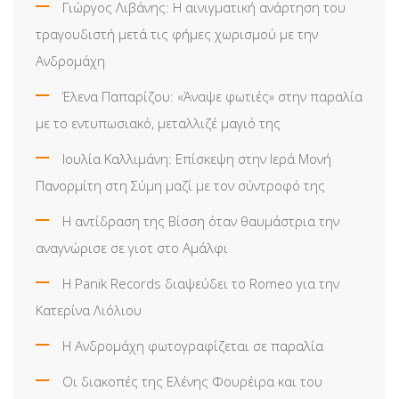
Γιώργος Λιβάνης: Η αινιγματική ανάρτηση του
τραγουδιστή μετά τις φήμες χωρισμού με την
Ανδρομάχη
Έλενα Παπαρίζου: «Άναψε φωτιές» στην παραλία
με το εντυπωσιακό, μεταλλιζέ μαγιό της
Ιουλία Καλλιμάνη: Επίσκεψη στην Ιερά Μονή
Πανορμίτη στη Σύμη μαζί με τον σύντροφό της
Η αντίδραση της Βίσση όταν θαυμάστρια την
αναγνώρισε σε γιοτ στο Αμάλφι
Η Panik Records διαψεύδει το Romeo για την
Κατερίνα Λιόλιου
Η Ανδρομάχη φωτογραφίζεται σε παραλία
Οι διακοπές της Ελένης Φουρέιρα και του