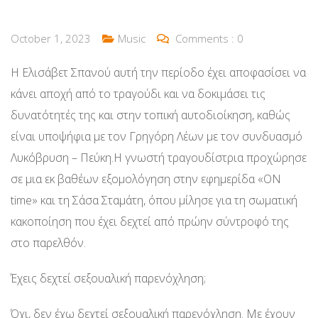
October 1, 2023
Music
Comments :
0
Η Ελισάβετ Σπανού αυτή την περίοδο έχει αποφασίσει να
κάνει αποχή από το τραγούδι και να δοκιμάσει τις
δυνατότητές της και στην τοπική αυτοδιοίκηση, καθώς
είναι υποψήφια με τον Γρηγόρη Λέων με τον συνδυασμό
Λυκόβρυση – Πεύκη.Η γνωστή τραγουδίστρια προχώρησε
σε μια εκ βαθέων εξομολόγηση στην εφημερίδα «ΟΝ
time» και τη Σάσα Σταμάτη, όπου μίλησε για τη σωματική
κακοποίηση που έχει δεχτεί από πρώην σύντροφό της
στο παρελθόν.
Έχεις δεχτεί σεξουαλική παρενόχληση;
Όχι, δεν έχω δεχτεί σεξουαλική παρενόχληση. Με έχουν