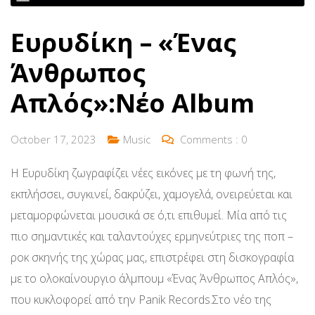
Ευρυδίκη – «Ένας
Άνθρωπος
Απλός»:Νέο Album
October 17, 2023
Music
Comments :
0
Η Ευρυδίκη ζωγραφίζει νέες εικόνες με τη φωνή της,
εκπλήσσει, συγκινεί, δακρύζει, χαμογελά, ονειρεύεται και
μεταμορφώνεται μουσικά σε ό,τι επιθυμεί. Μία από τις
πιο σημαντικές και ταλαντούχες ερμηνεύτριες της ποπ –
ροκ σκηνής της χώρας μας, επιστρέφει στη δισκογραφία
με το ολοκαίνουργιο άλμπουμ «Ένας Άνθρωπος Απλός»,
που κυκλοφορεί από την Panik Records.Στο νέο της