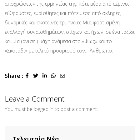
αποχρώσεις» της ερμηνείας της, πότε μέσα από αέρινες,
εύθραυστες, ευαίσθητες και πότε μέσα από σκληρές,
δυναμικές και σκοτεινές ερμηνείες.Μια φορτισμένη
εναλλαγή συναισθημάτων, στίχων και ήχων, σε ένα ταξίδι
και μία (άνιση;) μάχη ανάμεσα στο «Φως» και το
«Σκοτάδι» με τελικό προορισμό τον… Άνθρωπο.
Share :
LinkedIn
Whatsapp
Share
via
Email
Leave a Comment
You must be
logged in
to post a comment.
Τελευταία Νέα