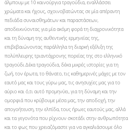
άλμπουμ με 10 καινούργια τραγούδια, εναλλάσσει
χρώματα και ήχους, σχοινοβατώντας σε μία απέραντη
πεδιάδα συναισθημάτων και παραστάσεων,
αποδεικνύοντας για μία ακόμη φορά τη διαχρονικότητα
και τη δύναμη της αυθεντικής ερμηνείας της,
επιβεβαιώνοντας παράλληλα τη διαρκή εξέλιξη της
πολύπλευρης τριαντάχρονης πορείας της στο ελληνικό
τραγούδι.Δέκα τραγούδια, δέκα μικρές ιστορίες για τη
ζωή, τον έρωτα, το θάνατο, τις καθημερινές μάχες με τον
εαυτό μας και τους γύρω μας, τις ανησυχίες μας για το
αύριο και ό,τι αυτό προμηνύει, για τη δύναμη και την
ομορφιά που κρύβουμε μέσα μας, την αποδοχή, την
απογοήτευση, την ελπίδα, τους ήρωες εαυτούς μας, αλλά
και τα γεγονότα που ρίχνουν σκοτάδι στην ανθρωπότητα
και το φως που χρειαζόμαστε για να αγκαλιάσουμε όλο