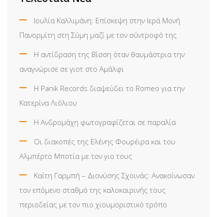
Ιουλία Καλλιμάνη: Επίσκεψη στην Ιερά Μονή
Πανορμίτη στη Σύμη μαζί με τον σύντροφό της
Η αντίδραση της Βίσση όταν θαυμάστρια την
αναγνώρισε σε γιοτ στο Αμάλφι
Η Panik Records διαψεύδει το Romeo για την
Κατερίνα Λιόλιου
Η Ανδρομάχη φωτογραφίζεται σε παραλία
Οι διακοπές της Ελένης Φουρέιρα και του
Αλμπέρτο Μποτία με τον γιο τους
Καίτη Γαρμπή – Διονύσης Σχοινάς: Ανακοίνωσαν
τον επόμενο σταθμό της καλοκαιρινής τους
περιοδείας με τον πιο χιουμοριστικό τρόπο