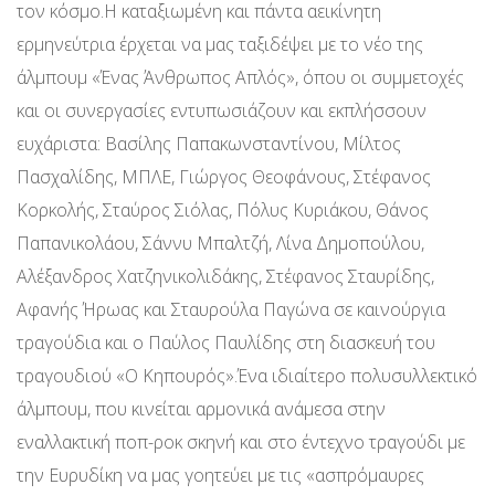
τον κόσμο.Η καταξιωμένη και πάντα αεικίνητη
ερμηνεύτρια έρχεται να μας ταξιδέψει με το νέο της
άλμπουμ «Ένας Άνθρωπος Απλός», όπου οι συμμετοχές
και οι συνεργασίες εντυπωσιάζουν και εκπλήσσουν
ευχάριστα: Βασίλης Παπακωνσταντίνου, Μίλτος
Πασχαλίδης, ΜΠΛΕ, Γιώργος Θεοφάνους, Στέφανος
Κορκολής, Σταύρος Σιόλας, Πόλυς Κυριάκου, Θάνος
Παπανικολάου, Σάννυ Μπαλτζή, Λίνα Δημοπούλου,
Αλέξανδρος Χατζηνικολιδάκης, Στέφανος Σταυρίδης,
Αφανής Ήρωας και Σταυρούλα Παγώνα σε καινούργια
τραγούδια και ο Παύλος Παυλίδης στη διασκευή του
τραγουδιού «Ο Κηπουρός».Ένα ιδιαίτερο πολυσυλλεκτικό
άλμπουμ, που κινείται αρμονικά ανάμεσα στην
εναλλακτική ποπ-ροκ σκηνή και στο έντεχνο τραγούδι με
την Ευρυδίκη να μας γοητεύει με τις «ασπρόμαυρες