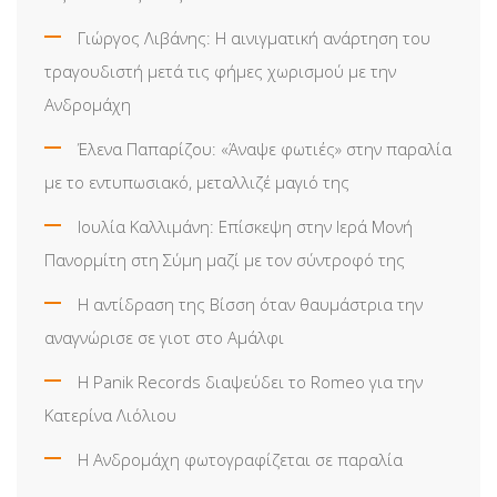
Γιώργος Λιβάνης: Η αινιγματική ανάρτηση του
τραγουδιστή μετά τις φήμες χωρισμού με την
Ανδρομάχη
Έλενα Παπαρίζου: «Άναψε φωτιές» στην παραλία
με το εντυπωσιακό, μεταλλιζέ μαγιό της
Ιουλία Καλλιμάνη: Επίσκεψη στην Ιερά Μονή
Πανορμίτη στη Σύμη μαζί με τον σύντροφό της
Η αντίδραση της Βίσση όταν θαυμάστρια την
αναγνώρισε σε γιοτ στο Αμάλφι
Η Panik Records διαψεύδει το Romeo για την
Κατερίνα Λιόλιου
Η Ανδρομάχη φωτογραφίζεται σε παραλία