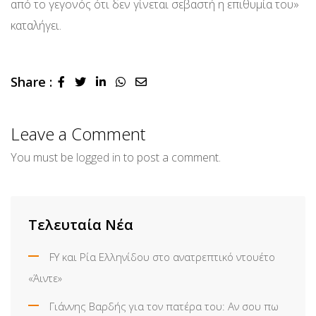
από το γεγονός ότι δεν γίνεται σεβαστή η επιθυμία του»
καταλήγει.
Share :
LinkedIn
Whatsapp
Share
via
Email
Leave a Comment
You must be
logged in
to post a comment.
Τελευταία Νέα
FY και Ρία Ελληνίδου στο ανατρεπτικό ντουέτο
«Άιντε»
Γιάννης Βαρδής για τον πατέρα του: Αν σου πω