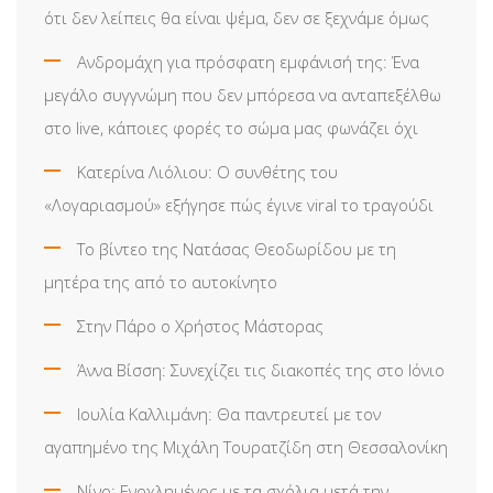
ότι δεν λείπεις θα είναι ψέμα, δεν σε ξεχνάμε όμως
Ανδρομάχη για πρόσφατη εμφάνισή της: Ένα
μεγάλο συγγνώμη που δεν μπόρεσα να ανταπεξέλθω
στο live, κάποιες φορές το σώμα μας φωνάζει όχι
Κατερίνα Λιόλιου: Ο συνθέτης του
«Λογαριασμού» εξήγησε πώς έγινε viral το τραγούδι
Το βίντεο της Νατάσας Θεοδωρίδου με τη
μητέρα της από το αυτοκίνητο
Στην Πάρο ο Χρήστος Μάστορας
Άννα Βίσση: Συνεχίζει τις διακοπές της στο Ιόνιο
Ιουλία Καλλιμάνη: Θα παντρευτεί με τον
αγαπημένο της Μιχάλη Τουρατζίδη στη Θεσσαλονίκη
Νίνο: Ενοχλημένος με τα σχόλια μετά την