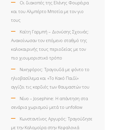
Οι διακοπές της Ελένης Φουρέιρα
και του Αλμπέρτο Μποτία με τον γιο
τους
Καίτη Γαρμπή – Διονύσης Σχοινάς:
Ανακοίνωσαν τον επόμενο σταθμό της
καλοκαιρινής τους περιοδείας με τον
πιο χιουμοριστικό τρόπο
Νικηφόρος: Τραγουδά με φόντο το
ηλιοβασίλεμα και «Το Κακό Παιδί»
αγγίζει τις καρδιές των θαυμαστών του
Νίνο – Josephine: Η απάντηση στα
σενάρια χωρισμού μετά το unfollow
Κωνσταντίνος Αργυρός: Τραγούδησε
με την Καλομοίρα στην Κεφαλονιά