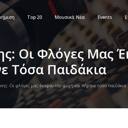
φήμιση
Top 20
Μουσικά Νέα
Events
Ε
ης: Οι Φλόγες Μας 
ε Τόσα Παιδάκια
ίκης: Οι φλόγες μας έκαψαν την ψυχή και πήρανε τόσα παιδάκια