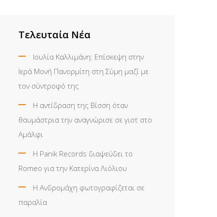
Τελευταία Νέα
Ιουλία Καλλιμάνη: Επίσκεψη στην
Ιερά Μονή Πανορμίτη στη Σύμη μαζί με
τον σύντροφό της
Η αντίδραση της Βίσση όταν
θαυμάστρια την αναγνώρισε σε γιοτ στο
Αμάλφι
Η Panik Records διαψεύδει το
Romeo για την Κατερίνα Λιόλιου
Η Ανδρομάχη φωτογραφίζεται σε
παραλία