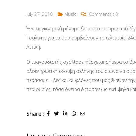
July 27, 2018
Music
Comments :
0
Ένα συγκινητικό μήνυμα δημοσίευσε πριν από λί
Τσαλίκης για τα όσα συμβαίνουν τα τελευταία 2
Αττική.
Ο τραγουδιστής σχολίασε: «Έρχεται σήμερα το βρά
ολοκληρωτική έκλειψη σελήνης του αιώνα να σφρ
περάσαμε … λες και οι φλόγες που μας έκαψαν την
περιουσίες, τόσα όνειρα έφτασαν ως εκεί ψηλά κα
Share :
LinkedIn
Whatsapp
Share
via
Email
Leave a Comment