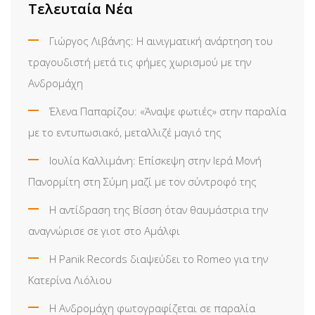
Τελευταία Νέα
Γιώργος Λιβάνης: Η αινιγματική ανάρτηση του
τραγουδιστή μετά τις φήμες χωρισμού με την
Ανδρομάχη
Έλενα Παπαρίζου: «Άναψε φωτιές» στην παραλία
με το εντυπωσιακό, μεταλλιζέ μαγιό της
Ιουλία Καλλιμάνη: Επίσκεψη στην Ιερά Μονή
Πανορμίτη στη Σύμη μαζί με τον σύντροφό της
Η αντίδραση της Βίσση όταν θαυμάστρια την
αναγνώρισε σε γιοτ στο Αμάλφι
Η Panik Records διαψεύδει το Romeo για την
Κατερίνα Λιόλιου
Η Ανδρομάχη φωτογραφίζεται σε παραλία