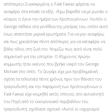
απόπειρες».Συγκεκριμένα, ο Fadi Fawaz φέρεται να
αναφέρει στα emails τα εξής: «Έχω βαρεθεί να με ρωτάει ο
κόσμος τι έγινε την ημέρα των Χριστουγέννων. Λοιπόν ο
George πέθανε στα γενέθλια της μητέρας του, οπότε αυτό
ίσως απαντήσει μερικά ερωτήματα. Για να μην αναφέρω
και πως χρειάστηκε πέντε απόπειρες για να καταφέρει να
βάλει τέλος στη ζωή του. Νομίζω πως αυτό είναι πολύ
σημαντικό για την ιστορία». Ο 45χρονος πρώην
κομμωτής ήταν εκείνος που βρήκε νεκρό τον George
Michael στο σπίτι. Το ζευγάρι είχε μια προβληματική
σχέση τα τελευταία πέντε χρόνια, πριν τον θάνατο του
τραγουδιστή, και την παραμονή των Χριστουγέννων ο
Fadi Fawaz είχε κοιμηθεί εκτός σπιτιού, στο αυτοκίνητό
του.Πηγή από το οικογενειακό περιβάλλον του
τραγουδιστή, σχολίασε σχετικά: «Αυτοί οι ισχυρισμοί