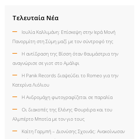
Τελευταία Νέα
Ιουλία Καλλιμάνη: Επίσκεψη στην Ιερά Μονή
Πανορμίτη στη Σύμη μαζί με τον σύντροφό της
Η αντίδραση της Βίσση όταν θαυμάστρια την
αναγνώρισε σε γιοτ στο Αμάλφι
Η Panik Records διαψεύδει το Romeo για την
Κατερίνα Λιόλιου
Η Ανδρομάχη φωτογραφίζεται σε παραλία
Οι διακοπές της Ελένης Φουρέιρα και του
Αλμπέρτο Μποτία με τον γιο τους
Καίτη Γαρμπή – Διονύσης Σχοινάς: Ανακοίνωσαν