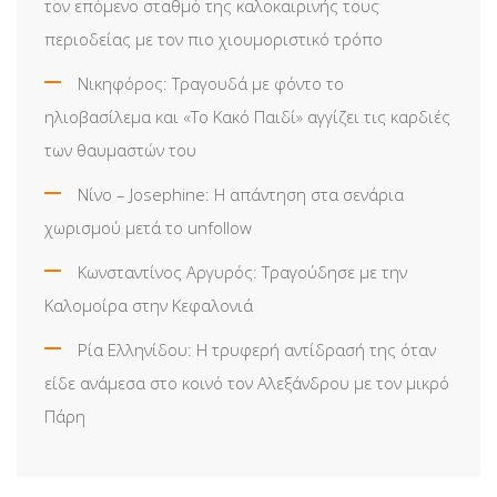
τον επόμενο σταθμό της καλοκαιρινής τους
περιοδείας με τον πιο χιουμοριστικό τρόπο
Νικηφόρος: Τραγουδά με φόντο το
ηλιοβασίλεμα και «Το Κακό Παιδί» αγγίζει τις καρδιές
των θαυμαστών του
Νίνο – Josephine: Η απάντηση στα σενάρια
χωρισμού μετά το unfollow
Κωνσταντίνος Αργυρός: Τραγούδησε με την
Καλομοίρα στην Κεφαλονιά
Ρία Ελληνίδου: H τρυφερή αντίδρασή της όταν
είδε ανάμεσα στο κοινό τον Αλεξάνδρου με τον μικρό
Πάρη