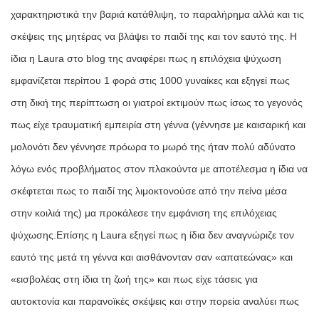
χαρακτηριστικά την βαριά κατάθλιψη, το παραλήρημα αλλά και τις
σκέψεις της μητέρας να βλάψει το παιδί της και τον εαυτό της.
Η
ίδια η Laura στο blog της αναφέρει πως η επιλόχεια ψύχωση
εμφανίζεται περίπου 1 φορά στις 1000 γυναίκες και εξηγεί πως
στη δική της περίπτωση οι γιατροί εκτιμούν πως ίσως το γεγονός
πως είχε τραυματική εμπειρία στη γέννα (γέννησε με καισαρική και
μολονότι δεν γέννησε πρόωρα το μωρό της ήταν πολύ αδύνατο
λόγω ενός προβλήματος στον πλακούντα με αποτέλεσμα η ίδια να
σκέφτεται πως το παιδί της λιμοκτονούσε από την πείνα μέσα
στην κοιλιά της) μα προκάλεσε την εμφάνιση της επιλόχειας
ψύχωσης.
Επίσης η Laura εξηγεί πως η ίδια δεν αναγνώριζε τον
εαυτό της μετά τη γέννα και αισθάνονταν σαν «απατεώνας» και
«εισβολέας στη ίδια τη ζωή της» και πως είχε τάσεις για
αυτοκτονία και παρανοϊκές σκέψεις και στην πορεία αναλύει πως