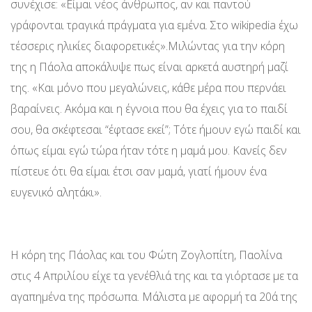
συνέχισε: «Είμαι νέος άνθρωπος, αν και παντού
γράφονται τραγικά πράγματα για εμένα. Στο wikipedia έχω
τέσσερις ηλικίες διαφορετικές».Μιλώντας για την κόρη
της η Πάολα αποκάλυψε πως είναι αρκετά αυστηρή μαζί
της. «Και μόνο που μεγαλώνεις, κάθε μέρα που περνάει
βαραίνεις. Ακόμα και η έγνοια που θα έχεις για το παιδί
σου, θα σκέφτεσαι “έφτασε εκεί”; Τότε ήμουν εγώ παιδί και
όπως είμαι εγώ τώρα ήταν τότε η μαμά μου. Κανείς δεν
πίστευε ότι θα είμαι έτσι σαν μαμά, γιατί ήμουν ένα
ευγενικό αλητάκι».
Η κόρη της Πάολας και του Φώτη Ζογλοπίτη, Παολίνα
στις 4 Απριλίου είχε τα γενέθλιά της και τα γιόρτασε με τα
αγαπημένα της πρόσωπα. Μάλιστα με αφορμή τα 20ά της