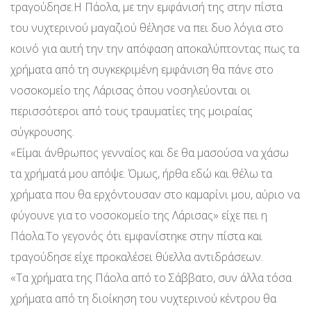
τραγούδησε.Η Πάολα, με την εμφάνισή της στην πίστα
του νυχτερινού μαγαζιού θέλησε να πει δυο λόγια στο
κοινό για αυτή την την απόφαση αποκαλύπτοντας πως τα
χρήματα από τη συγκεκριμένη εμφάνιση θα πάνε στο
νοσοκομείο της Λάρισας όπου νοσηλεύονται οι
περισσότεροι από τους τραυματίες της μοιραίας
σύγκρουσης.
«Είμαι άνθρωπος γενναίος και δε θα μασούσα να χάσω
τα χρήματά μου απόψε. Όμως, ήρθα εδώ και θέλω τα
χρήματα που θα ερχόντουσαν στο καμαρίνι μου, αύριο να
φύγουνε για το νοσοκομείο της Λάρισας» είχε πει η
Πάολα.Το γεγονός ότι εμφανίστηκε στην πίστα και
τραγούδησε είχε προκαλέσει θύελλα αντιδράσεων.
«Τα χρήματα της Πάολα από το Σάββατο, συν άλλα τόσα
χρήματα από τη διοίκηση του νυχτερινού κέντρου θα