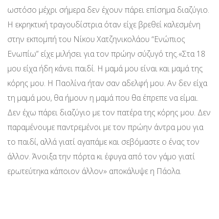
ωστόσο μέχρι σήμερα δεν έχουν πάρει επίσημα διαζύγιο.
Η εκρηκτική τραγουδίστρια όταν είχε βρεθεί καλεσμένη
στην εκπομπή του Νίκου Χατζηνικολάου “Ενώπιος
Ενωπίω” είχε μιλήσει για τον πρώην σύζυγό της.«Στα 18
μου είχα ήδη κάνει παιδί. Η μαμά μου είναι και μαμά της
κόρης μου. Η Παολίνα ήταν σαν αδελφή μου. Αν δεν είχα
τη μαμά μου, θα ήμουν η μαμά που θα έπρεπε να είμαι.
Δεν έχω πάρει διαζύγιο με τον πατέρα της κόρης μου. Δεν
παραμένουμε παντρεμένοι με τον πρώην άντρα μου για
το παιδί, αλλά γιατί αγαπάμε και σεβόμαστε ο ένας τον
άλλον. Άνοιξα την πόρτα κι έφυγα από τον γάμο γιατί
ερωτεύτηκα κάποιον άλλον» αποκάλυψε η Πάολα.