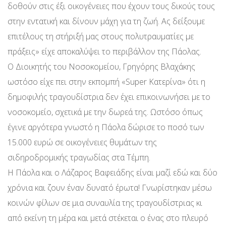
δοθούν στις έξι οικογένειες που έχουν τους δικούς τους
στην εντατική και δίνουν μάχη για τη ζωή. Ας δείξουμε
επιτέλους τη στήριξή μας στους πολυτραυματίες με
πράξεις» είχε αποκαλύψει το περιβάλλον της Πάολας.
Ο Διοικητής του Νοσοκομείου, Γρηγόρης Βλαχάκης
ωστόσο είχε πει στην εκπομπή «Super Κατερίνα» ότι η
δημοφιλής τραγουδίστρια δεν έχει επικοινωνήσει με το
νοσοκομείο, σχετικά με την δωρεά της. Ωστόσο όπως
έγινε αργότερα γνωστό η Πάολα δώρισε το ποσό των
15.000 ευρώ σε οικογένειες θυμάτων της
σιδηροδρομικής τραγωδίας στα Τέμπη.
Η Πάολα και ο Λάζαρος Βαφειάδης είναι μαζί εδώ και δύο
χρόνια και ζουν έναν δυνατό έρωτα! Γνωρίστηκαν μέσω
κοινών φίλων σε μια συναυλία της τραγουδίστριας κι
από εκείνη τη μέρα και μετά στέκεται ο ένας στο πλευρό