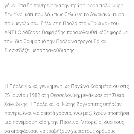
γάμο. Επειδή παντρεύτηκα την πρώτη φορά πολύ μικρή
δεν είναι κάτι που λέω πως θέλω να το ξανακάνω τώρα
που μεγάλωσα», δήλωσε η Πάολα στο «Πρωινό» του
ANT1.Ο Λάζαρος Βαφειάδης παρακολουθεί κάθε φορά με
τον ίδιο θαυμασμό την Πάολα να τραγουδά και
διασκεδάζει με τα τραγούδια της.
Η Πάολα Φωκά, γεννημένη ως Παγώνα Καραμήτσιου στις
25 Ιουνίου 1982 στη Θεσσαλονίκη, μεγάλωσε στη Συκιά
Χαλκιδικής.Η Πάολα και ο Φώτης Ζογλοπίτης υπήρξαν
παντρεμένοι για αρκετά χρόνια, ενώ μαζί έχουν αποκτήσει
μια πανέμορφη κόρη, την Παολίνα. Μπορεί οι δυο τους
να αποφάσισαν να τραβήξουν χωριστούς δρόμους,