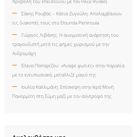
προβολή του επεισοδίου με τον Ηλία Ψινάκη
Σάκης Ρουβάς – Κάτια Ζυγούλη: Απολαμβάνουν
τις διακοπές τους στο Elounda Peninsula
Γιώργος Λιβάνης: Η αινιγματική ανάρτηση του
τραγουδιστή μετά τις φήμες χωρισμού με την
Ανδρομάχη
Έλενα Παπαρίζου: «Άναψε φωτιές» στην παραλία
με το εντυπωσιακό, μεταλλιζέ μαγιό της
Ιουλία Καλλιμάνη: Επίσκεψη στην Ιερά Μονή
Πανορμίτη στη Σύμη μαζί με τον σύντροφό της