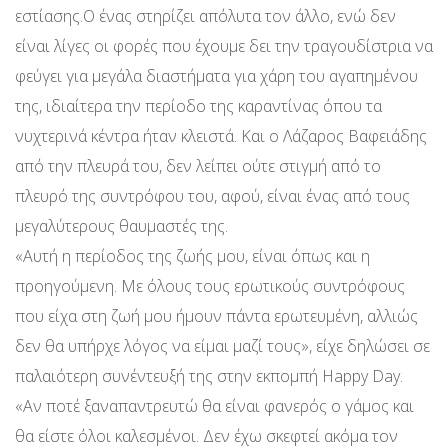
εστίασης.Ο ένας στηρίζει απόλυτα τον άλλο, ενώ δεν
είναι λίγες οι φορές που έχουμε δει την τραγουδίστρια να
φεύγει για μεγάλα διαστήματα για χάρη του αγαπημένου
της, ιδιαίτερα την περίοδο της καραντίνας όπου τα
νυχτερινά κέντρα ήταν κλειστά. Και ο Λάζαρος Βαφειάδης
από την πλευρά του, δεν λείπει ούτε στιγμή από το
πλευρό της συντρόφου του, αφού, είναι ένας από τους
μεγαλύτερους θαυμαστές της.
«Αυτή η περίοδος της ζωής μου, είναι όπως και η
προηγούμενη. Με όλους τους ερωτικούς συντρόφους
που είχα στη ζωή μου ήμουν πάντα ερωτευμένη, αλλιώς
δεν θα υπήρχε λόγος να είμαι μαζί τους», είχε δηλώσει σε
παλαιότερη συνέντευξή της στην εκπομπή Happy Day.
«Αν ποτέ ξαναπαντρευτώ θα είναι φανερός ο γάμος και
θα είστε όλοι καλεσμένοι. Δεν έχω σκεφτεί ακόμα τον