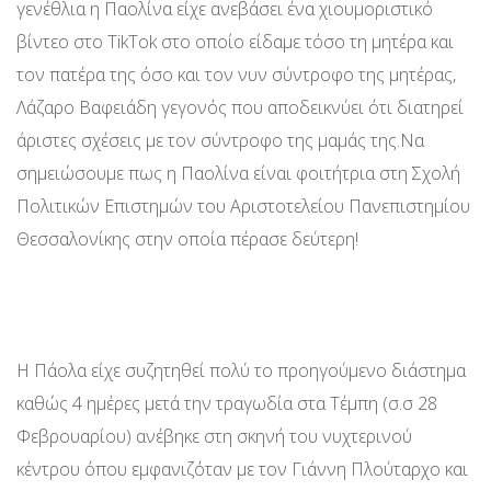
γενέθλια η Παολίνα είχε ανεβάσει ένα χιουμοριστικό
βίντεο στο TikTok στο οποίο είδαμε τόσο τη μητέρα και
τον πατέρα της όσο και τον νυν σύντροφο της μητέρας,
Λάζαρο Βαφειάδη γεγονός που αποδεικνύει ότι διατηρεί
άριστες σχέσεις με τον σύντροφο της μαμάς της.Να
σημειώσουμε πως η Παολίνα είναι φοιτήτρια στη Σχολή
Πολιτικών Επιστημών του Αριστοτελείου Πανεπιστημίου
Θεσσαλονίκης στην οποία πέρασε δεύτερη!
Η Πάολα είχε συζητηθεί πολύ το προηγούμενο διάστημα
καθώς 4 ημέρες μετά την τραγωδία στα Τέμπη (σ.σ 28
Φεβρουαρίου) ανέβηκε στη σκηνή του νυχτερινού
κέντρου όπου εμφανιζόταν με τον Γιάννη Πλούταρχο και