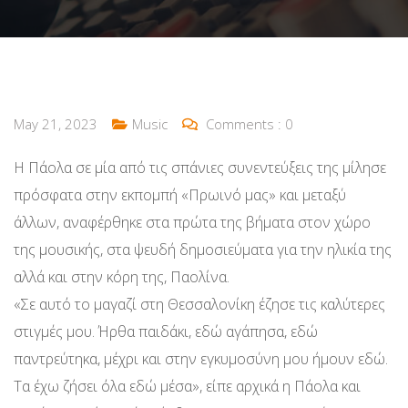
May 21, 2023
Music
Comments :
0
Η Πάολα σε μία από τις σπάνιες συνεντεύξεις της μίλησε
πρόσφατα στην εκπομπή «Πρωινό μας» και μεταξύ
άλλων, αναφέρθηκε στα πρώτα της βήματα στον χώρο
της μουσικής, στα ψευδή δημοσιεύματα για την ηλικία της
αλλά και στην κόρη της, Παολίνα.
«Σε αυτό το μαγαζί στη Θεσσαλονίκη έζησε τις καλύτερες
στιγμές μου. Ήρθα παιδάκι, εδώ αγάπησα, εδώ
παντρεύτηκα, μέχρι και στην εγκυμοσύνη μου ήμουν εδώ.
Τα έχω ζήσει όλα εδώ μέσα», είπε αρχικά η Πάολα και